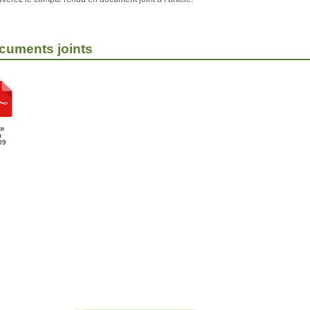
cuments joints
te
u
09