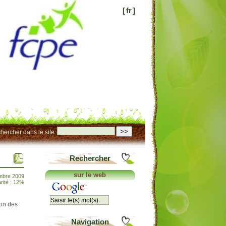
[
fr
]
>>
hercher dans le site
Rechercher
sur le web
mbre 2009
rité : 12%
son des
Navigation