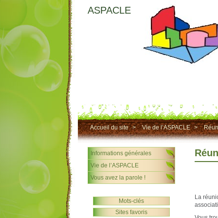
ASPACLE
Accueil du site
>
Vie de l’ASPACLE
>
Réun
Réun
Informations générales
Vie de l’ASPACLE
Vous avez la parole !
La réuni
Mots-clés
associat
Sites favoris
Vous tro