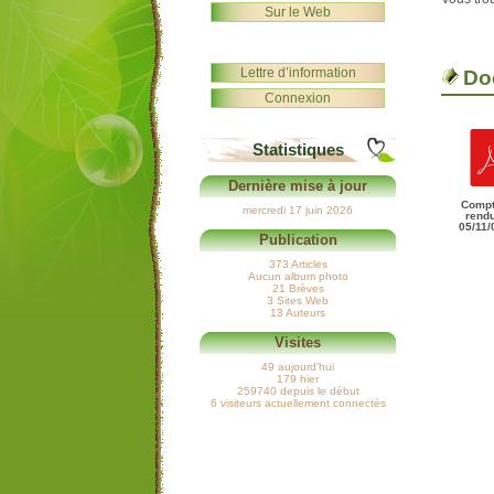
Sur le Web
Lettre d’information
Do
Connexion
Statistiques
Dernière mise à jour
Comp
mercredi 17 juin 2026
rend
05/11/
Publication
373 Articles
Aucun album photo
21 Brèves
3 Sites Web
13 Auteurs
Visites
49 aujourd’hui
179 hier
259740 depuis le début
6 visiteurs actuellement connectés