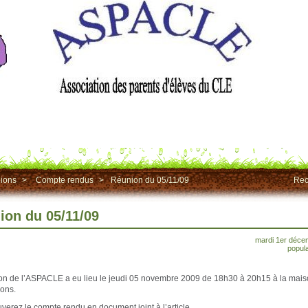
ions
>
Compte rendus
>
Réunion du 05/11/09
Rec
ion du 05/11/09
mardi 1er déce
popula
on de l’ASPACLE a eu lieu le jeudi 05 novembre 2009 de 18h30 à 20h15 à la mai
ions.
uverez le compte rendu en document joint à l’article.