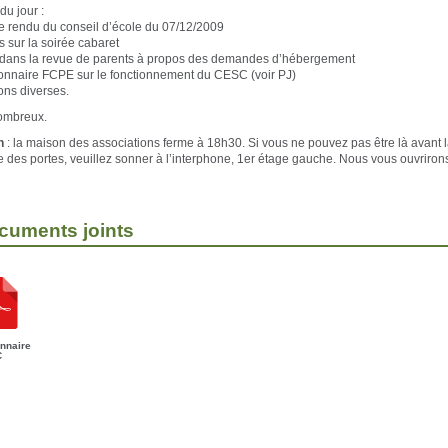
 du jour :
 rendu du conseil d’école du 07/12/2009
 sur la soirée cabaret
 dans la revue de parents à propos des demandes d’hébergement
nnaire FCPE sur le fonctionnement du CESC (voir PJ)
ns diverses.
ombreux.
n
: la maison des associations ferme à 18h30. Si vous ne pouvez pas être là avant 
e des portes, veuillez sonner à l’interphone, 1er étage gauche. Nous vous ouvriron
cuments joints
nnaire
C