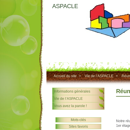
ASPACLE
Accueil du site
>
Vie de l’ASPACLE
>
Réun
Réun
Informations générales
Vie de l’ASPACLE
Vous avez la parole !
Mots-clés
Notre ré
1er étag
Sites favoris