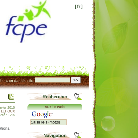
[
fr
]
>>
hercher dans le site
Rechercher
sur le web
nvier 2010
t LEHOUX
rité : 12%
tions,
Navigation