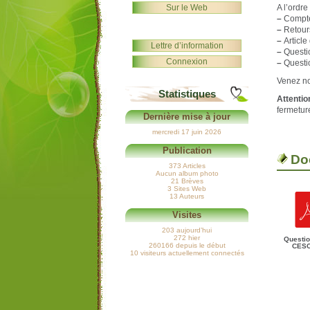
Sur le Web
A l’ordre
–
Compte
–
Retours
–
Article
Lettre d’information
–
Questio
Connexion
–
Questio
Venez n
Statistiques
Attentio
fermetur
Dernière mise à jour
mercredi 17 juin 2026
Publication
Do
373 Articles
Aucun album photo
21 Brèves
3 Sites Web
13 Auteurs
Visites
203 aujourd’hui
272 hier
Questio
260166 depuis le début
CES
10 visiteurs actuellement connectés