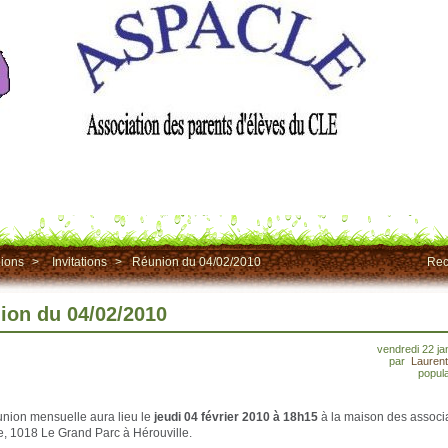
ions
>
Invitations
>
Réunion du 04/02/2010
Rec
ion du 04/02/2010
vendredi 22 ja
par
Lauren
popula
union mensuelle aura lieu le
jeudi 04 février 2010 à 18h15
à la maison des associa
e, 1018 Le Grand Parc à Hérouville.