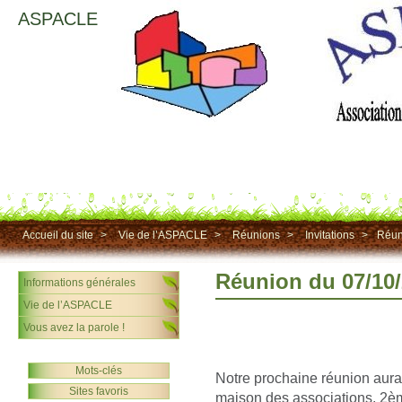
ASPACLE
Accueil du site
>
Vie de l’ASPACLE
>
Réunions
>
Invitations
>
Réun
Réunion du 07/10
Informations générales
Vie de l’ASPACLE
Vous avez la parole !
Mots-clés
Notre prochaine réunion aura
Sites favoris
maison des associations, 2èm