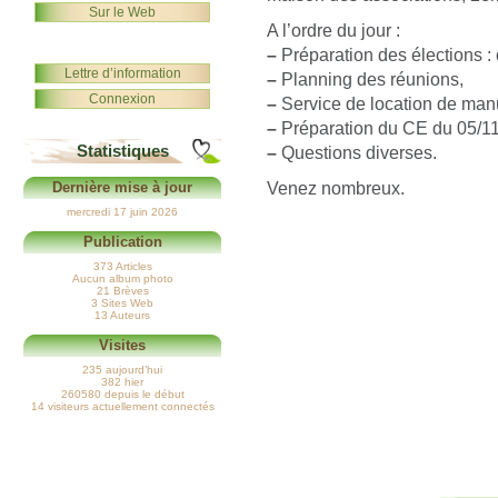
Sur le Web
A l’ordre du jour :
–
Préparation des élections :
Lettre d’information
–
Planning des réunions,
Connexion
–
Service de location de manu
–
Préparation du CE du 05/1
Statistiques
–
Questions diverses.
Venez nombreux.
Dernière mise à jour
mercredi 17 juin 2026
Publication
373 Articles
Aucun album photo
21 Brèves
3 Sites Web
13 Auteurs
Visites
235 aujourd’hui
382 hier
260580 depuis le début
14 visiteurs actuellement connectés