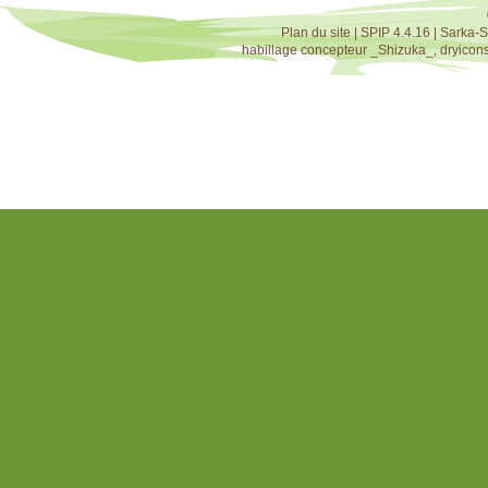
Plan du site
|
SPIP 4.4.16
|
Sarka-S
habillage concepteur
_Shizuka_
,
dryicon