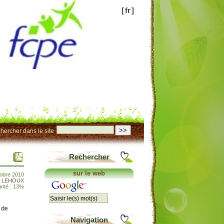
[
fr
]
>>
hercher dans le site
Rechercher
sur le web
tobre 2010
t LEHOUX
rité : 13%
 de
Navigation