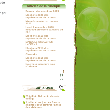
s de
Articles de la rubrique
Résultat des élections 2025
s par
Elections 2025 des
représentants de parents
Manuels scolaires : saison
2022
Lundi 2 novembre 2020 :
nouveau protocole sanitaire au
CLE
Elections 2019 des
représentants de parents
MANUELS SCOLAIRES
LYCEENS
Elections 2018 des
représentants de parents
Glossaire
Elections 2015 des
représentants de parents
Nouveaux parcours pour
s’orienter
0
10
20
30
Sur le Web
25 juillet - Bal de fin d'année
collège
9 juillet - Une journée franco-
anglaise pour clôturer l'année
des sixièmes