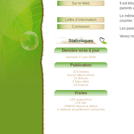
Sur le Web
Il est t
parents 
Le même 
Lettre d’information
courrier.
Connexion
Les pare
Venez n
Statistiques
Dernière mise à jour
mercredi 17 juin 2026
Publication
373 Articles
Aucun album photo
21 Brèves
3 Sites Web
13 Auteurs
Visites
125 aujourd’hui
179 hier
259816 depuis le début
3 visiteurs actuellement connectés