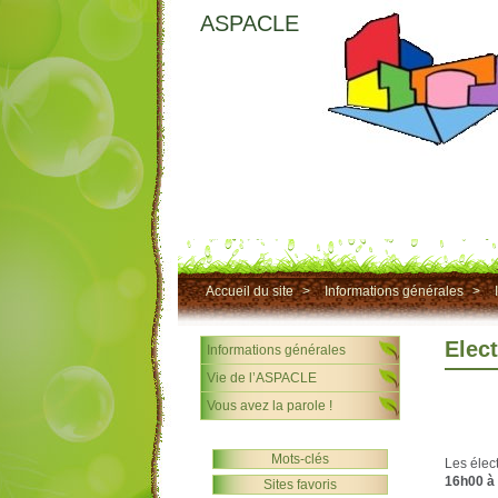
ASPACLE
Accueil du site
>
Informations générales
>
Elec
Informations générales
Vie de l’ASPACLE
Vous avez la parole !
Mots-clés
Les élec
16h00 à
Sites favoris