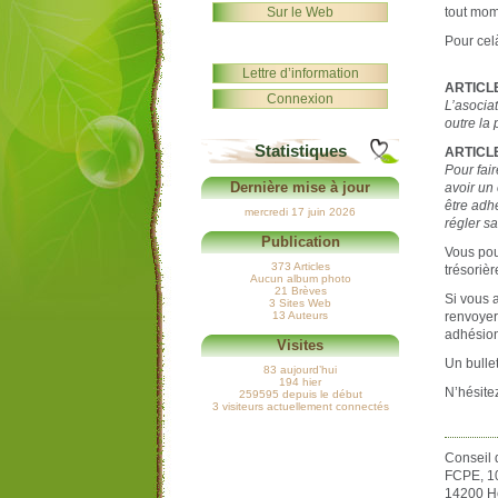
Sur le Web
tout mom
Pour celà
Lettre d’information
ARTICLE
Connexion
L’asocia
outre la 
Statistiques
ARTICLE
Pour faire
Dernière mise à jour
avoir un
être adh
mercredi 17 juin 2026
régler sa
Publication
Vous pou
373 Articles
trésoriè
Aucun album photo
21 Brèves
Si vous a
3 Sites Web
13 Auteurs
renvoyer
adhésio
Visites
Un bulle
83 aujourd’hui
194 hier
N’hésite
259595 depuis le début
3 visiteurs actuellement connectés
Conseil 
FCPE, 10
14200 Hé