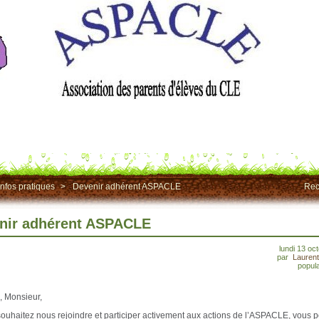
Infos pratiques
>
Devenir adhérent ASPACLE
Rec
nir adhérent ASPACLE
lundi 13 oc
par
Lauren
popula
 Monsieur,
souhaitez nous rejoindre et participer activement aux actions de l’ASPACLE, vous 