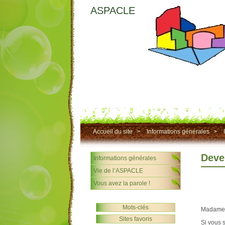
ASPACLE
Accueil du site
>
Informations générales
>
Deve
Informations générales
Vie de l’ASPACLE
Vous avez la parole !
Mots-clés
Madame,
Sites favoris
Si vous 