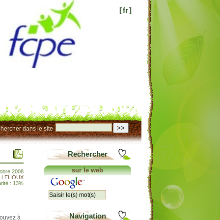
[
fr
]
>>
hercher dans le site
Rechercher
sur le web
tobre 2008
t LEHOUX
rité : 13%
Navigation
pouvez à