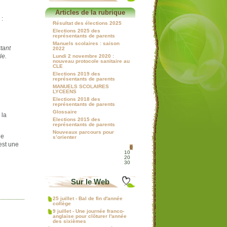
Articles de la rubrique
:
Résultat des élections 2025
Elections 2025 des
représentants de parents
Manuels scolaires : saison
tant
2022
le.
Lundi 2 novembre 2020 :
nouveau protocole sanitaire au
CLE
Elections 2019 des
représentants de parents
MANUELS SCOLAIRES
LYCEENS
Elections 2018 des
représentants de parents
Glossaire
 la
Elections 2015 des
représentants de parents
Nouveaux parcours pour
de
s’orienter
est une
0
10
20
30
Sur le Web
25 juillet - Bal de fin d'année
collège
9 juillet - Une journée franco-
anglaise pour clôturer l'année
des sixièmes