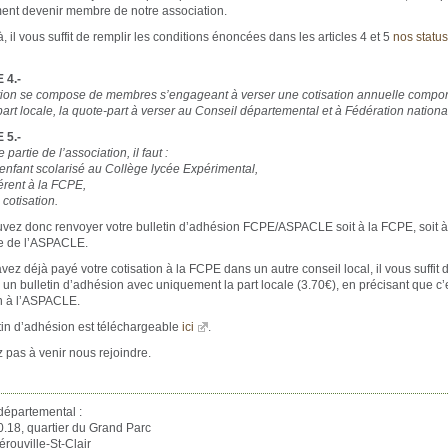
ent devenir membre de notre association.
, il vous suffit de remplir les conditions énoncées dans les articles 4 et 5
nos status
 4.-
tion se compose de membres s’engageant à verser une cotisation annuelle compor
part locale, la quote-part à verser au Conseil départemental et à Fédération nationa
 5.-
 partie de l’association, il faut :
 enfant scolarisé au Collège lycée Expérimental,
érent à la FCPE,
 cotisation.
vez donc renvoyer votre bulletin d’adhésion FCPE/ASPACLE soit à la FCPE, soit à
re de l’ASPACLE.
vez déjà payé votre cotisation à la FCPE dans un autre conseil local, il vous suffit 
 un bulletin d’adhésion avec uniquement la part locale (3.70€), en précisant que c’
n à l’ASPACLE.
tin d’adhésion est téléchargeable
ici
.
z pas à venir nous rejoindre.
départemental :
.18, quartier du Grand Parc
rouville-St-Clair