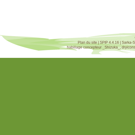
Plan du site
|
SPIP 4.4.16
|
Sarka-S
habillage concepteur
_Shizuka_
,
dryicon