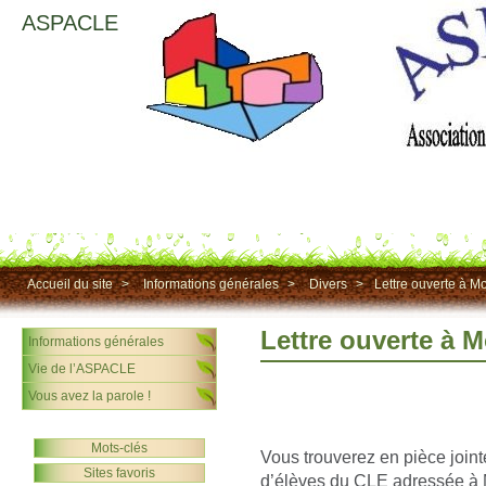
ASPACLE
Accueil du site
>
Informations générales
>
Divers
>
Lettre ouverte à Mo
Lettre ouverte à M
Informations générales
Vie de l’ASPACLE
Vous avez la parole !
Mots-clés
Vous trouverez en pièce jointe
Sites favoris
d’élèves du CLE adressée à M