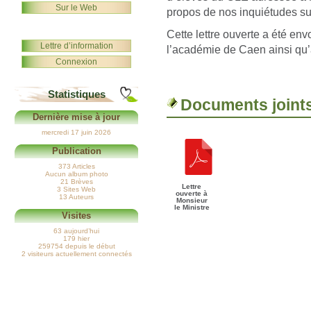
Sur le Web
propos de nos inquiétudes su
Cette lettre ouverte a été e
Lettre d’information
l’académie de Caen ainsi qu’
Connexion
Statistiques
Documents joint
Dernière mise à jour
mercredi 17 juin 2026
Publication
373 Articles
Aucun album photo
21 Brèves
Lettre
3 Sites Web
ouverte à
13 Auteurs
Monsieur
le Ministre
Visites
63 aujourd’hui
179 hier
259754 depuis le début
2 visiteurs actuellement connectés