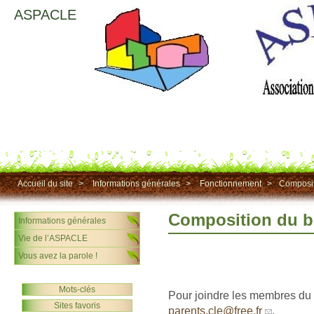
ASPACLE
Accueil du site
>
Informations générales
>
Fonctionnement
>
Composit
Composition du b
Informations générales
Vie de l’ASPACLE
Vous avez la parole !
Mots-clés
Pour joindre les membres du
Sites favoris
parents.cle@free.fr
.