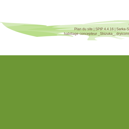
Plan du site
|
SPIP 4.4.16
|
Sarka-S
habillage concepteur
_Shizuka_
,
dryicon