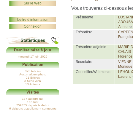
Sur le Web
Vous trouverez ci-dessous l
Présidente
LOSTAN
Lettre d’information
ABOUSA
Connexion
Annie
Trésorière
CARPEN
François
Statistiques
Trésorière adjointe
MARIE-D
Dernière mise à jour
CALAIS
Florence
mercredi 17 juin 2026
Secrétaire
VIENNE
Publication
Monique
373 Articles
Conseiller/Webmestre
LEHOUX
Aucun album photo
Laurent
21 Brèves
3 Sites Web
13 Auteurs
Visites
137 aujourd’hui
166 hier
259455 depuis le début
6 visiteurs actuellement connectés