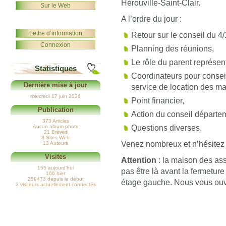
Hérouville-Saint-Clair.
Sur le Web
A l’ordre du jour :
Lettre d’information
Retour sur le conseil du 4
Connexion
Planning des réunions,
Le rôle du parent représent
Statistiques
Coordinateurs pour conseil 
Dernière mise à jour
service de location des ma
mercredi 17 juin 2026
Point financier,
Publication
Action du conseil départe
373 Articles
Questions diverses.
Aucun album photo
21 Brèves
3 Sites Web
Venez nombreux et n’hésitez p
13 Auteurs
Visites
Attention
: la maison des as
155 aujourd’hui
pas être là avant la fermeture
166 hier
259473 depuis le début
étage gauche. Nous vous ouv
3 visiteurs actuellement connectés