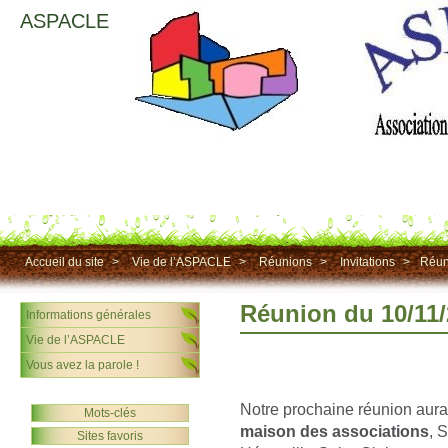
ASPACLE
Accueil du site
>
Vie de l’ASPACLE
>
Réunions
>
Invitations
>
Réun
Réunion du 10/11
Informations générales
Vie de l’ASPACLE
Vous avez la parole !
Notre prochaine réunion aura
Mots-clés
maison des associations
, 
Sites favoris