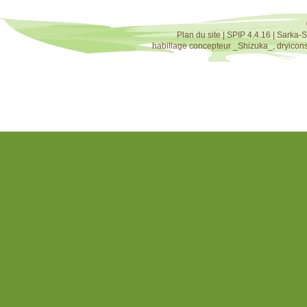
Plan du site
|
SPIP 4.4.16
|
Sarka-S
habillage concepteur
_Shizuka_
,
dryicon