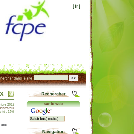
[
fr
]
>>
hercher dans le site
UX
Rechercher
sur le web
embre 2012
nistrateur
rité : 12%
à une
Navigation