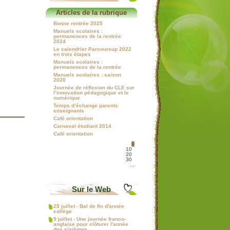
Articles de la rubrique
Bonne rentrée 2025
Manuels scolaires :
permanences de la rentrée
2024
Le calendrier Parcoursup 2022
en trois étapes
Manuels scolaires :
permanences de la rentrée
Manuels scolaires : saison
2020
Journée de réflexion du CLE sur
l’innovation pédagogique et le
numérique
Temps d’échange parents
enseignants
Café orientation
Carnaval étudiant 2014
Café orientation
0
10
20
30
...
Sur le Web
25 juillet - Bal de fin d'année
collège
9 juillet - Une journée franco-
anglaise pour clôturer l'année
des sixièmes