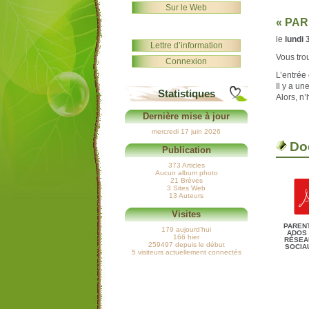
Sur le Web
« PAR
le
lundi
Lettre d’information
Vous tro
Connexion
L’entrée 
Il y a u
Statistiques
Alors, n’
Dernière mise à jour
mercredi 17 juin 2026
Do
Publication
373 Articles
Aucun album photo
21 Brèves
3 Sites Web
13 Auteurs
Visites
PAREN
179 aujourd’hui
ADOS 
166 hier
RÉSEA
259497 depuis le début
SOCIA
5 visiteurs actuellement connectés