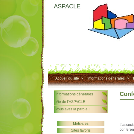
ASPACLE
Accueil du site
>
Informations générales
>
Conf
Informations générales
Vie de l’ASPACLE
Vous avez la parole !
Mots-clés
L’associ
conféren
Sites favoris