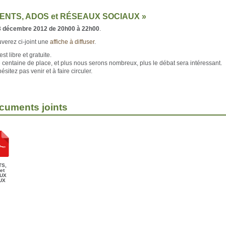
ENTS, ADOS et RÉSEAUX SOCIAUX »
 3 décembre 2012 de 20h00 à 22h00
.
uverez ci-joint une
affiche à diffuser
.
est libre et gratuite.
ne centaine de place, et plus nous serons nombreux, plus le débat sera intéressant.
hésitez pas venir et à faire circuler.
cuments joints
TS,
et
UX
UX