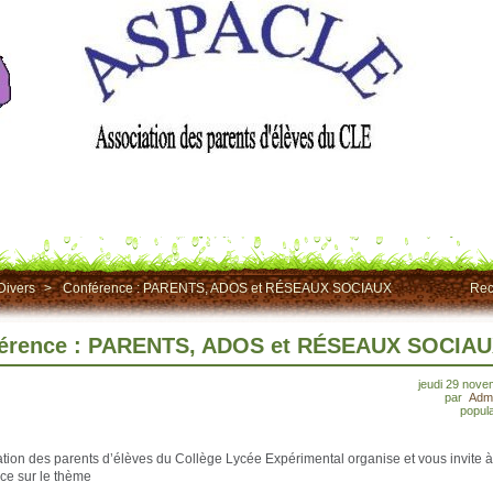
Divers
>
Conférence : PARENTS, ADOS et RÉSEAUX SOCIAUX
Rec
érence : PARENTS, ADOS et RÉSEAUX SOCIA
jeudi 29 nov
par
Admi
popula
ation des parents d’élèves du Collège Lycée Expérimental organise et vous invite 
ce sur le thème