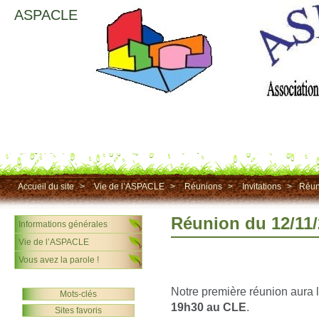
ASPACLE
Accueil du site
>
Vie de l’ASPACLE
>
Réunions
>
Invitations
>
Réun
Réunion du 12/11
Informations générales
Vie de l’ASPACLE
Vous avez la parole !
Notre première réunion aura l
Mots-clés
19h30 au CLE
.
Sites favoris