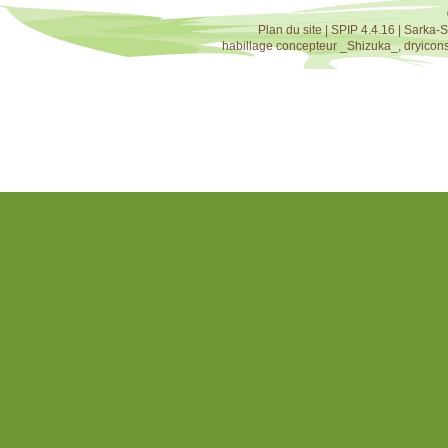
Plan du site
|
SPIP 4.4.16
|
Sarka-S
habillage concepteur
_Shizuka_
,
dryicon