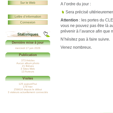
Sur le Web
A l’ordre du jour :
Sera précisé ultérieureme
Lettre d’information
Attention
: les portes du CLE
Connexion
vous ne pouvez pas être là av
prévenir à l’avance afin que 
Statistiques
N’hésitez pas à faire suivre.
Dernière mise à jour
Venez nombreux.
mercredi 17 juin 2026
Publication
373 Articles
Aucun album photo
21 Brèves
3 Sites Web
13 Auteurs
Visites
125 aujourd’hui
179 hier
259816 depuis le début
3 visiteurs actuellement connectés