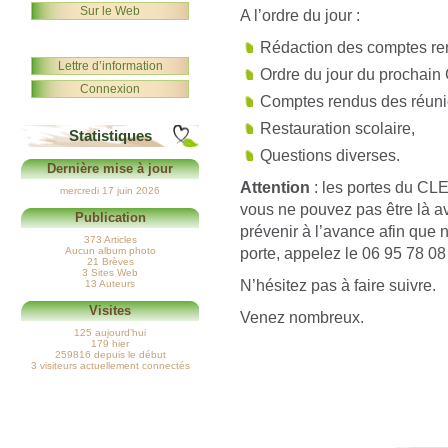
Sur le Web
A l’ordre du jour :
Rédaction des comptes ren
Lettre d’information
Ordre du jour du prochain 
Connexion
Comptes rendus des réu
Restauration scolaire,
Statistiques
Questions diverses.
Dernière mise à jour
Attention
: les portes du CLE
mercredi 17 juin 2026
vous ne pouvez pas être là av
Publication
prévenir à l’avance afin que 
373 Articles
porte, appelez le 06 95 78 08
Aucun album photo
21 Brèves
3 Sites Web
N’hésitez pas à faire suivre.
13 Auteurs
Visites
Venez nombreux.
125 aujourd’hui
179 hier
259816 depuis le début
3 visiteurs actuellement connectés