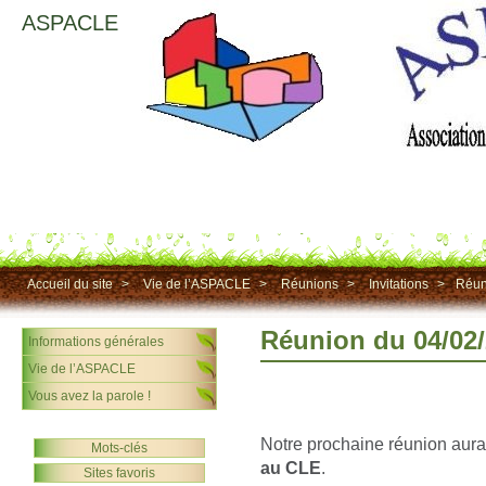
ASPACLE
Accueil du site
>
Vie de l’ASPACLE
>
Réunions
>
Invitations
>
Réun
Réunion du 04/02
Informations générales
Vie de l’ASPACLE
Vous avez la parole !
Notre prochaine réunion aura
Mots-clés
au CLE
.
Sites favoris