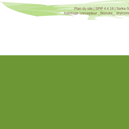
Plan du site
|
SPIP 4.4.16
|
Sarka-S
habillage concepteur
_Shizuka_
,
dryicon