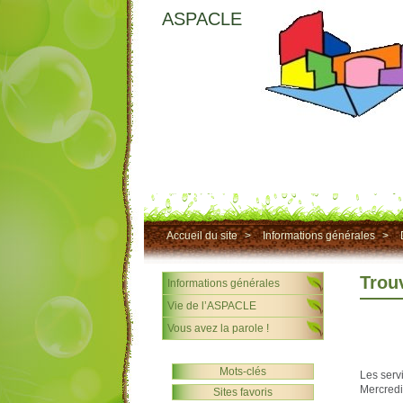
ASPACLE
Accueil du site
>
Informations générales
>
Trouv
Informations générales
Vie de l’ASPACLE
Vous avez la parole !
Mots-clés
Les serv
Mercredi
Sites favoris