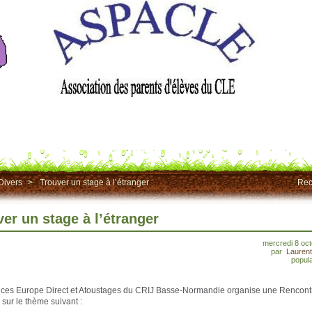
Divers
>
Trouver un stage à l’étranger
Rec
er un stage à l’étranger
mercredi 8 oc
par
Lauren
popula
ices Europe Direct et Atoustages du CRIJ Basse-Normandie organise une Rencont
 sur le thème suivant :