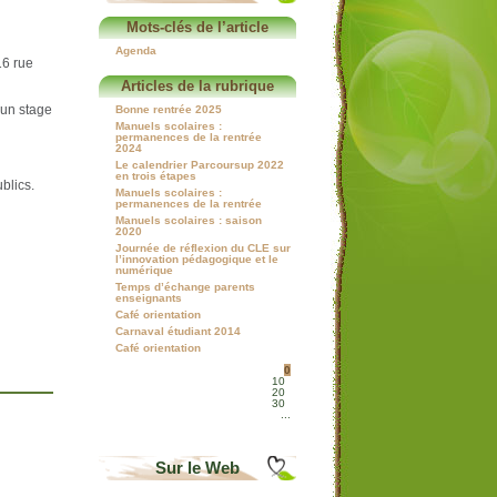
Mots-clés de l’article
Agenda
16 rue
Articles de la rubrique
 un stage
Bonne rentrée 2025
Manuels scolaires :
permanences de la rentrée
2024
Le calendrier Parcoursup 2022
en trois étapes
blics.
Manuels scolaires :
permanences de la rentrée
Manuels scolaires : saison
2020
Journée de réflexion du CLE sur
l’innovation pédagogique et le
numérique
Temps d’échange parents
enseignants
Café orientation
Carnaval étudiant 2014
Café orientation
0
10
20
30
...
Sur le Web