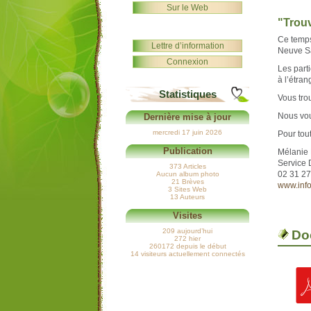
Sur le Web
"Trouv
Ce temps
Lettre d’information
Neuve Sa
Connexion
Les part
à l’étran
Statistiques
Vous trou
Nous vou
Dernière mise à jour
mercredi 17 juin 2026
Pour tou
Publication
Mélanie 
Service 
373 Articles
02 31 27 
Aucun album photo
21 Brèves
www.info
3 Sites Web
13 Auteurs
Visites
209 aujourd’hui
Do
272 hier
260172 depuis le début
14 visiteurs actuellement connectés