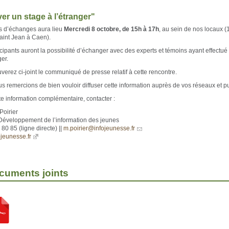
er un stage à l’étranger"
 d’échanges aura lieu
Mercredi 8 octobre, de 15h à 17h
, au sein de nos locaux (
int Jean à Caen).
icipants auront la possibilité d’échanger avec des experts et témoins ayant effectué
ger.
verez ci-joint le communiqué de presse relatif à cette rencontre.
s remercions de bien vouloir diffuser cette information auprès de vos réseaux et pu
te information complémentaire, contacter :
Poirier
Développement de l’information des jeunes
80 85 (ligne directe) ||
m.poirier@infojeunesse.fr
jeunesse.fr
cuments joints