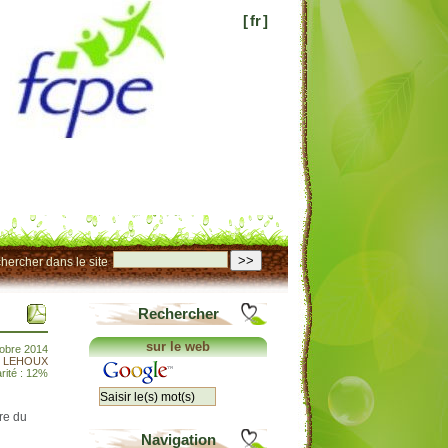
[
fr
]
>>
hercher dans le site
Rechercher
sur le web
tobre 2014
t LEHOUX
rité : 12%
re du
Navigation