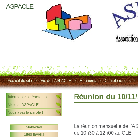
ASPACLE
Accueil du site
>
Vie de l’ASPACLE
>
Réunions
>
Compte rendus
>
Réunion du 10/11
Informations générales
Vie de l’ASPACLE
Vous avez la parole !
La réunion mensuelle de l’A
Mots-clés
de 10h30 à 12h00 au CLE.
Sites favoris