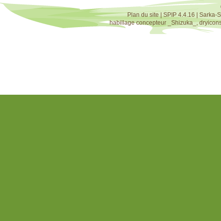
Plan du site
|
SPIP 4.4.16
|
Sarka-S
habillage concepteur
_Shizuka_
,
dryicon