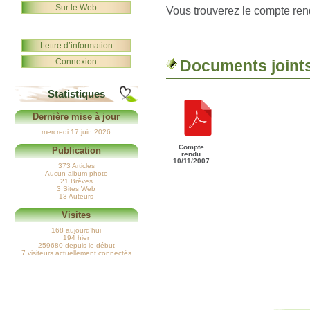
Sur le Web
Vous trouverez le compte rend
Lettre d’information
Connexion
Documents joint
Statistiques
Dernière mise à jour
mercredi 17 juin 2026
Compte
Publication
rendu
10/11/2007
373 Articles
Aucun album photo
21 Brèves
3 Sites Web
13 Auteurs
Visites
168 aujourd’hui
194 hier
259680 depuis le début
7 visiteurs actuellement connectés