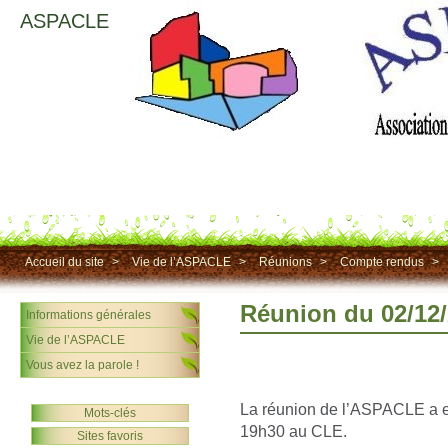
ASPACLE
Accueil du site
>
Vie de l’ASPACLE
>
Réunions
>
Compte rendus
>
Réunion du 02/12
Informations générales
Vie de l’ASPACLE
Vous avez la parole !
La réunion de l’ASPACLE a e
Mots-clés
19h30 au CLE.
Sites favoris