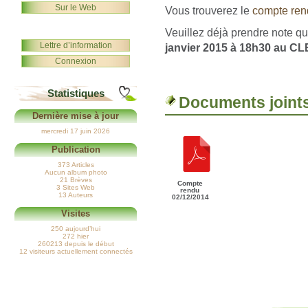
Sur le Web
Vous trouverez le
compte ren
Veuillez déjà prendre note qu
Lettre d’information
janvier 2015 à 18h30 au CL
Connexion
Statistiques
Documents joint
Dernière mise à jour
mercredi 17 juin 2026
Publication
373 Articles
Aucun album photo
21 Brèves
Compte
3 Sites Web
rendu
13 Auteurs
02/12/2014
Visites
250 aujourd’hui
272 hier
260213 depuis le début
12 visiteurs actuellement connectés