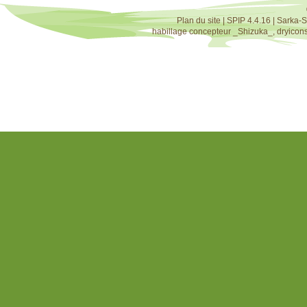
Plan du site
|
SPIP 4.4.16
|
Sarka-S
habillage concepteur
_Shizuka_
,
dryicon