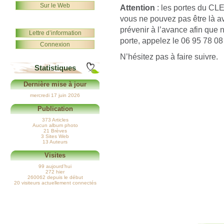
Sur le Web
Attention
: les portes du CLE
vous ne pouvez pas être là av
prévenir à l’avance afin que 
Lettre d’information
porte, appelez le 06 95 78 08
Connexion
N’hésitez pas à faire suivre.
Statistiques
Dernière mise à jour
mercredi 17 juin 2026
Publication
373 Articles
Aucun album photo
21 Brèves
3 Sites Web
13 Auteurs
Visites
99 aujourd’hui
272 hier
260062 depuis le début
20 visiteurs actuellement connectés