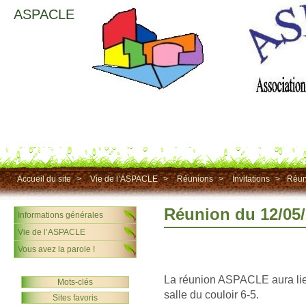
ASPACLE
Accueil du site
>
Vie de l’ASPACLE
>
Réunions
>
Invitations
>
Réun
Réunion du 12/05
Informations générales
Vie de l’ASPACLE
Vous avez la parole !
La réunion ASPACLE aura li
Mots-clés
salle du couloir 6-5.
Sites favoris