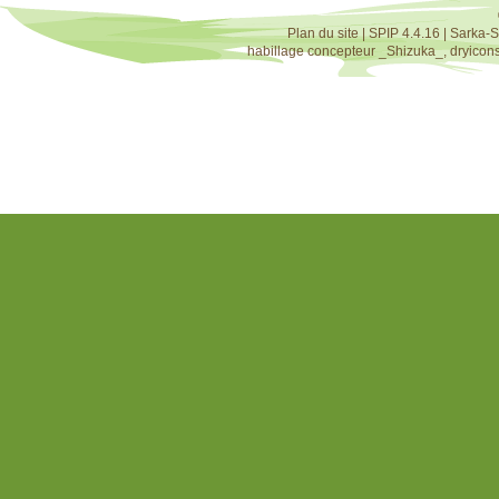
Plan du site
|
SPIP 4.4.16
|
Sarka-S
habillage concepteur
_Shizuka_
,
dryicon