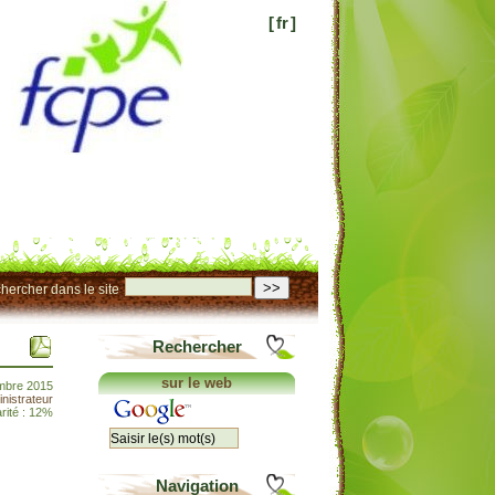
[
fr
]
>>
hercher dans le site
Rechercher
sur le web
mbre 2015
nistrateur
rité : 12%
Navigation