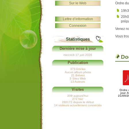
Sur le Web
Ordre du 
19h3
20h00
Lettre d’information
prépa
Connexion
Venez n
Vous tro
Statistiques
Dernière mise à jour
mercredi 17 juin 2026
Do
Publication
373 Articles
Aucun album photo
21 Brèves
3 Sites Web
13 Auteurs
Visites
Ordre 
jour 
209 aujourd’hui
21/09/2
272 hier
260172 depuis le début
14 visiteurs actuellement connectés