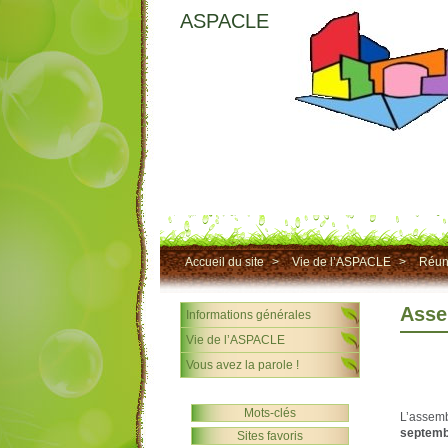
ASPACLE
Accueil du site
>
Vie de l’ASPACLE
>
Réun
Asse
Informations générales
Vie de l’ASPACLE
Vous avez la parole !
Mots-clés
L’assemb
septemb
Sites favoris