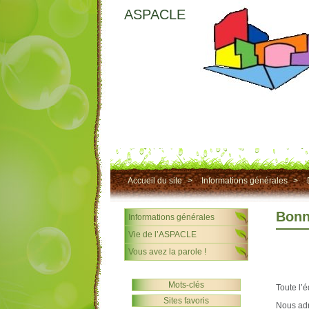
ASPACLE
Accueil du site
>
Informations générales
>
Bonn
Informations générales
Vie de l’ASPACLE
Vous avez la parole !
Mots-clés
Toute l’
Sites favoris
Nous adr