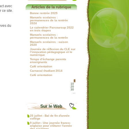
act avec
Articles de la rubrique
 ce site.
Bonne rentrée 2025
Manuels scolaires :
permanences de la rentrée
2024
èves du
Le calendrier Parcoursup 2022
en trois étapes
Manuels scolaires :
permanences de la rentrée
Manuels scolaires : saison
2020
Journée de réflexion du CLE sur
l’innovation pédagogique et le
numérique
Temps d’échange parents
enseignants
Café orientation
Carnaval étudiant 2014
Café orientation
0
10
20
30
...
Sur le Web
25 juillet - Bal de fin d'année
collège
9 juillet - Une journée franco-
anglaise pour clôturer l'année
des sixièmes