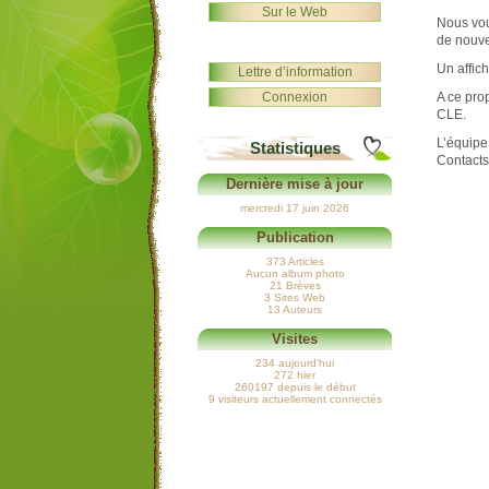
Sur le Web
Nous vou
de nouve
Un affic
Lettre d’information
Connexion
A ce pro
CLE.
L’équip
Statistiques
Contacts
Dernière mise à jour
mercredi 17 juin 2026
Publication
373 Articles
Aucun album photo
21 Brèves
3 Sites Web
13 Auteurs
Visites
234 aujourd’hui
272 hier
260197 depuis le début
9 visiteurs actuellement connectés