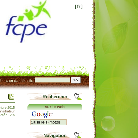
[
fr
]
>>
hercher dans le site
Rechercher
sur le web
mbre 2015
nistrateur
rité : 12%
Navigation