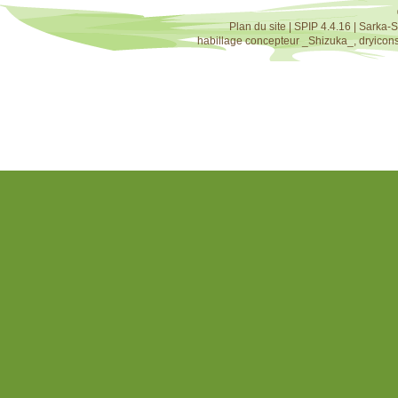
Plan du site
|
SPIP 4.4.16
|
Sarka-S
habillage concepteur
_Shizuka_
,
dryicon