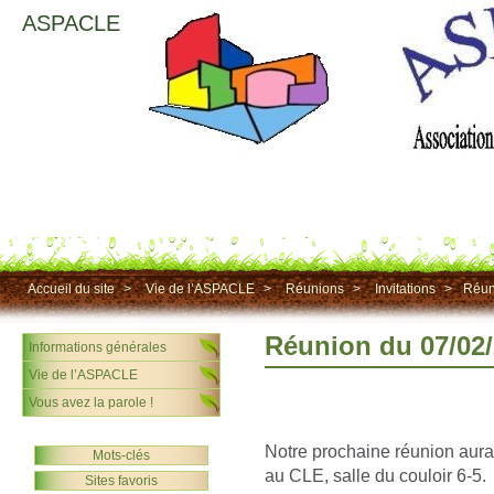
ASPACLE
Accueil du site
>
Vie de l’ASPACLE
>
Réunions
>
Invitations
>
Réun
Réunion du 07/02
Informations générales
Vie de l’ASPACLE
Vous avez la parole !
Notre prochaine réunion aura
Mots-clés
au CLE, salle du couloir 6-5.
Sites favoris