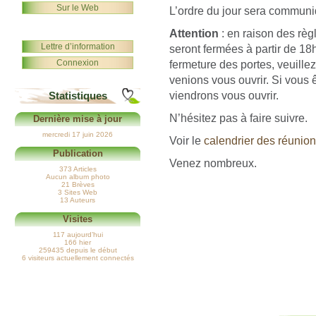
Sur le Web
L’ordre du jour sera communi
Attention
: en raison des règ
Lettre d’information
seront fermées à partir de 18
Connexion
fermeture des portes, veuille
venions vous ouvrir. Si vous 
viendrons vous ouvrir.
Statistiques
N’hésitez pas à faire suivre.
Dernière mise à jour
mercredi 17 juin 2026
Voir le
calendrier des réunio
Publication
Venez nombreux.
373 Articles
Aucun album photo
21 Brèves
3 Sites Web
13 Auteurs
Visites
117 aujourd’hui
166 hier
259435 depuis le début
6 visiteurs actuellement connectés