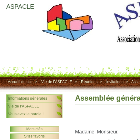
ASPACLE
Accueil du site
>
Vie de l’ASPACLE
>
Réunions
>
Invitations
>
Asse
Assemblée généra
Informations générales
Vie de l’ASPACLE
Vous avez la parole !
Mots-clés
Madame, Monsieur,
Sites favoris