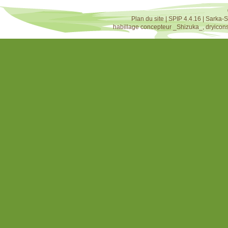
Plan du site
|
SPIP 4.4.16
|
Sarka-S
habillage concepteur
_Shizuka_
,
dryicon