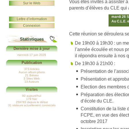
Vous êtes invités à assister 
Sur le Web
parents d’élèves du CLE qui a
mardi 26 
Lettre d’information
Au C.L.E. 
Connexion
Cette réunion se déroulera sel
Statistiques
De 19h00 à 19h30 : un mem
Dernière mise à jour
l’année écoulée et nous pr
il répondra ensuite à nos 
mercredi 17 juin 2026
Publication
De 19h30 à 21h00 :
373 Articles
Présentation de l’associ
Aucun album photo
21 Brèves
Présentation et approb
3 Sites Web
13 Auteurs
Election des membres 
Visites
Préparation des électio
92 aujourd’hui
179 hier
d’école du CLE.
259783 depuis le début
31 visiteurs actuellement connectés
Constitution de la list
FCPE, en vue des élect
octobre 2017