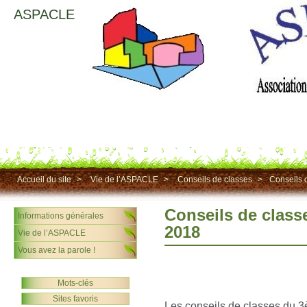
ASPACLE
Accueil du site
>
Vie de l’ASPACLE
>
Conseils de classes
>
Conseils 
Conseils de class
Informations générales
2018
Vie de l’ASPACLE
Vous avez la parole !
Mots-clés
Sites favoris
Les conseils de classes du 3