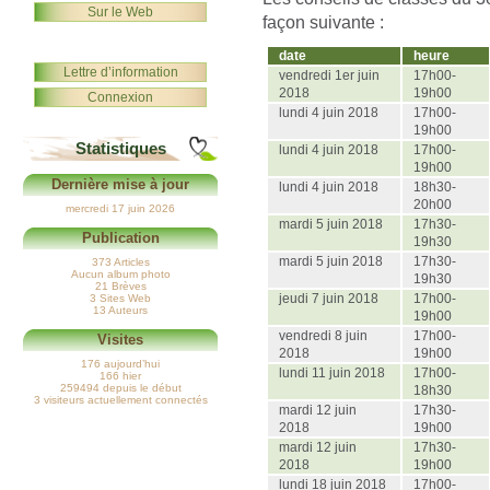
Sur le Web
façon suivante :
date
heure
Lettre d’information
vendredi 1er juin
17h00-
2018
19h00
Connexion
lundi 4 juin 2018
17h00-
19h00
Statistiques
lundi 4 juin 2018
17h00-
19h00
Dernière mise à jour
lundi 4 juin 2018
18h30-
20h00
mercredi 17 juin 2026
mardi 5 juin 2018
17h30-
Publication
19h30
mardi 5 juin 2018
17h30-
373 Articles
Aucun album photo
19h30
21 Brèves
jeudi 7 juin 2018
17h00-
3 Sites Web
13 Auteurs
19h00
vendredi 8 juin
17h00-
Visites
2018
19h00
176 aujourd’hui
lundi 11 juin 2018
17h00-
166 hier
259494 depuis le début
18h30
3 visiteurs actuellement connectés
mardi 12 juin
17h30-
2018
19h00
mardi 12 juin
17h30-
2018
19h00
lundi 18 juin 2018
17h00-