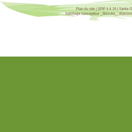
Plan du site
|
SPIP 4.4.16
|
Sarka-S
habillage concepteur
_Shizuka_
,
dryicon