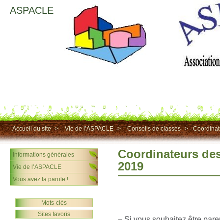
ASPACLE
Accueil du site
>
Vie de l’ASPACLE
>
Conseils de classes
>
Coordinat
Coordinateurs des
Informations générales
2019
Vie de l’ASPACLE
Vous avez la parole !
Mots-clés
Sites favoris
–
Si vous souhaitez être pare