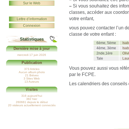
Sur le Web
–
Si vous souhaitez des infor
classes, accéder aux coordo
votre enfant,
Lettre d’information
Connexion
vous pouvez contacter l’un de
classe de votre enfant :
Statistiques
6ème, 5ème
Isa
4ème, 3ème
Isab
Dernière mise à jour
2nde,1ère
Oli
mercredi 17 juin 2026
Tale
Lau
Publication
Vous pouvez aussi vous réfé
373 Articles
Aucun album photo
par le FCPE.
21 Brèves
3 Sites Web
13 Auteurs
Les calendriers des conseils 
Visites
316 aujourd’hui
382 hier
260661 depuis le début
20 visiteurs actuellement connectés