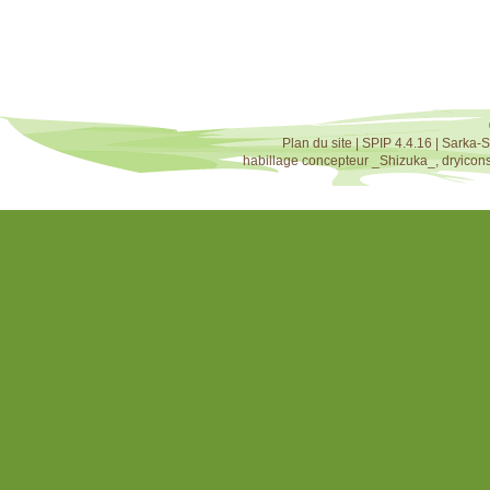
Plan du site
|
SPIP 4.4.16
|
Sarka-S
habillage concepteur
_Shizuka_
,
dryicon