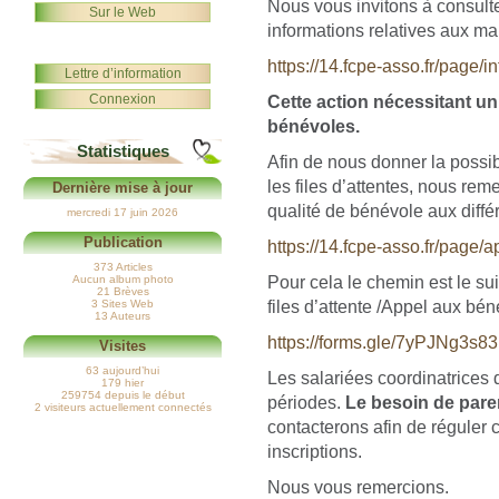
Nous vous invitons à consulte
Sur le Web
informations relatives aux man
https://14.fcpe-asso.fr/page/
Lettre d’information
Connexion
Cette action nécessitant un
bénévoles.
Statistiques
Afin de nous donner la possibi
les files d’attentes, nous rem
Dernière mise à jour
qualité de bénévole aux diff
mercredi 17 juin 2026
Publication
https://14.fcpe-asso.fr/page/
373 Articles
Pour cela le chemin est le su
Aucun album photo
21 Brèves
files d’attente /Appel aux bén
3 Sites Web
13 Auteurs
https://forms.gle/7yPJNg3s
Visites
63 aujourd’hui
Les salariées coordinatrices
179 hier
259754 depuis le début
périodes.
Le besoin de pare
2 visiteurs actuellement connectés
contacterons afin de réguler 
inscriptions.
Nous vous remercions.