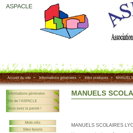
ASPACLE
Accueil du site
>
Informations générales
>
Infos pratiques
>
MANUELS
MANUELS SCOLA
Informations générales
Vie de l’ASPACLE
Vous avez la parole !
Mots-clés
MANUELS SCOLAIRES LY
Sites favoris