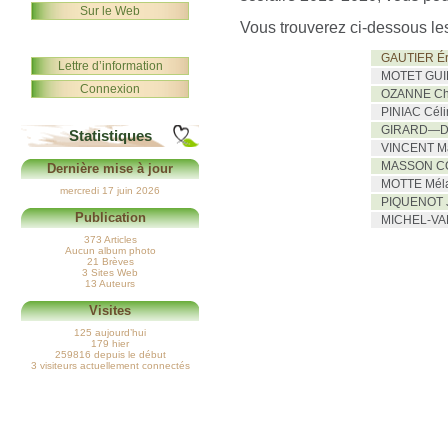
Sur le Web
Vous trouverez ci-dessous le
GAUTIER Ér
Lettre d’information
MOTET GUI
Connexion
OZANNE Chr
PINIAC Céli
GIRARD—DO
Statistiques
VINCENT Ma
MASSON CO
Dernière mise à jour
MOTTE Mél
mercredi 17 juin 2026
PIQUENOT J
Publication
MICHEL-VAL
373 Articles
Aucun album photo
21 Brèves
3 Sites Web
13 Auteurs
Visites
125 aujourd’hui
179 hier
259816 depuis le début
3 visiteurs actuellement connectés