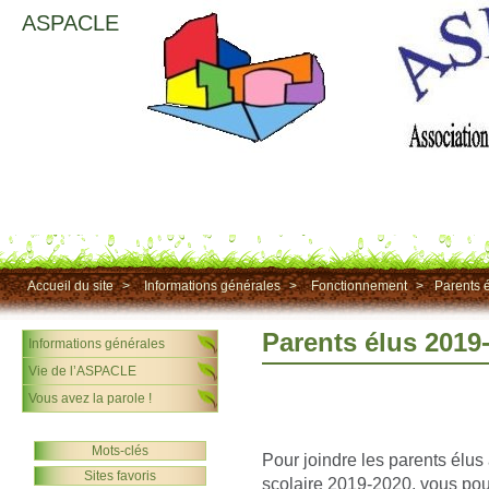
ASPACLE
Accueil du site
>
Informations générales
>
Fonctionnement
>
Parents 
Parents élus 2019
Informations générales
Vie de l’ASPACLE
Vous avez la parole !
Mots-clés
Pour joindre les parents élus
Sites favoris
scolaire 2019-2020, vous pou