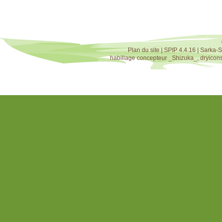
Plan du site
|
SPIP 4.4.16
|
Sarka-S
habillage concepteur
_Shizuka_
,
dryicon