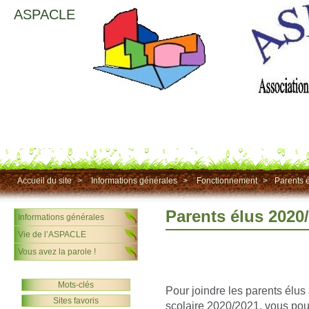
ASPACLE
Accueil du site
>
Informations générales
>
Fonctionnement
>
Parents 
Parents élus 2020
Informations générales
Vie de l’ASPACLE
Vous avez la parole !
Mots-clés
Pour joindre les parents élus
Sites favoris
scolaire 2020/2021, vous pou