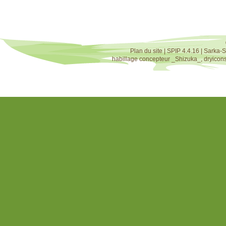
Plan du site
|
SPIP 4.4.16
|
Sarka-S
habillage concepteur
_Shizuka_
,
dryicon