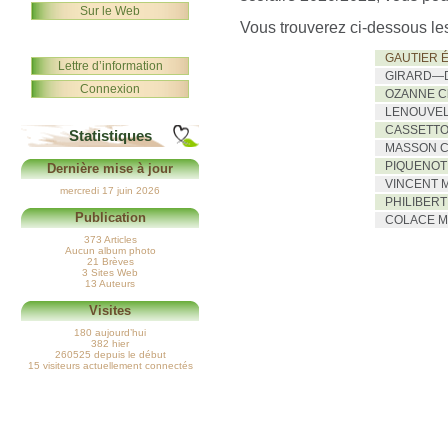
Sur le Web
Vous trouverez ci-dessous le
GAUTIER É
Lettre d’information
GIRARD—D
Connexion
OZANNE Ch
LENOUVEL 
CASSETTO 
Statistiques
MASSON Cé
PIQUENOT 
Dernière mise à jour
VINCENT M
mercredi 17 juin 2026
PHILIBERT
Publication
COLACE Mar
373 Articles
Aucun album photo
21 Brèves
3 Sites Web
13 Auteurs
Visites
180 aujourd’hui
382 hier
260525 depuis le début
15 visiteurs actuellement connectés