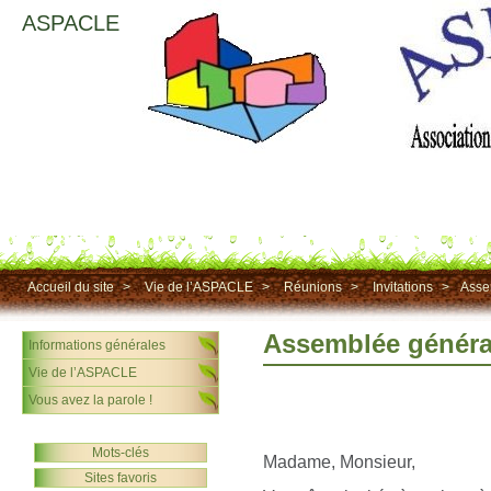
ASPACLE
Accueil du site
>
Vie de l’ASPACLE
>
Réunions
>
Invitations
>
Asse
Assemblée général
Informations générales
Vie de l’ASPACLE
Vous avez la parole !
Mots-clés
Madame, Monsieur,
Sites favoris