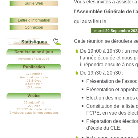
Vous êtes invités à assister à
Sur le Web
l’
Assemblée Générale de l’a
Lettre d’information
qui aura lieu le
Connexion
mardi 20 Septembre 2022
Cette réunion se déroulera sel
Statistiques
De 19h00 à 19h30 : un mem
Dernière mise à jour
l’année écoulée et nous pr
mercredi 17 juin 2026
il répondra ensuite à nos 
Publication
De 19h30 à 20h30 :
373 Articles
Aucun album photo
Présentation de l’associ
21 Brèves
3 Sites Web
13 Auteurs
Présentation et approb
Visites
Election des membres 
69 aujourd’hui
Constitution de la list
272 hier
260032 depuis le début
FCPE, en vue des élect
9 visiteurs actuellement connectés
Préparation des électio
d’école du CLE.
Echanges, remarques, q