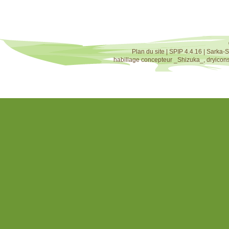
Plan du site
|
SPIP 4.4.16
|
Sarka-S
habillage concepteur
_Shizuka_
,
dryicon