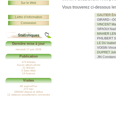
Sur le Web
Vous trouverez ci-dessous le
GAUTIER Éri
Lettre d’information
GIRARD—DON
Connexion
VINCENT Mat
SIFAOUI Nad
MAHIER LENO
Statistiques
PHILIBERT S
LE DU Isabel
Dernière mise à jour
VOISIN Vince
mercredi 17 juin 2026
DUPRET Juli
Publication
JIN Constan
373 Articles
Aucun album photo
21 Brèves
3 Sites Web
13 Auteurs
Visites
80 aujourd’hui
272 hier
260043 depuis le début
12 visiteurs actuellement connectés