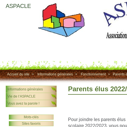
ASPACLE
Accueil du site
>
Informations générales
>
Fonctionnement
>
Parents 
Parents élus 2022
Informations générales
Vie de l’ASPACLE
Vous avez la parole !
Mots-clés
Pour joindre les parents élus
Sites favoris
scolaire 2022/2023, vous pou