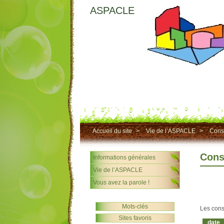
ASPACLE
Accueil du site
>
Vie de l’ASPACLE
>
Conse
Cons
Informations générales
Vie de l’ASPACLE
Vous avez la parole !
Mots-clés
Les cons
Sites favoris
date