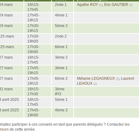
 24 mars
16h15-
2nde 1
Agathe ROY
,
Eric GAUTIER
17h45
 24 mars
17h45-
4ème 1
19h15
 24 mars
17h30-
5ème 2
19h15
 25 mars
17h30-
2nde 2
19h00
 25 mars
17h30-
6ème 1
19h00
 27 mars
16h15-
3ème 2
17h45
 27 mars
17h45-
3ème 1
19h15
 27 mars
17h45-
6ème 2
Mélanie LEGAGNEUX
,
Laurent
19h15
LEHOUX
 31 mars
16h15-
3ème
17h30
IPO
3 avril 2025
16h15-
5ème 1
17h45
3 avril 2025
17h45-
4ème 2
19h00
haitez participer à ces conseils en tant que parents délégués ? Contactez
les
reurs
de cette année.