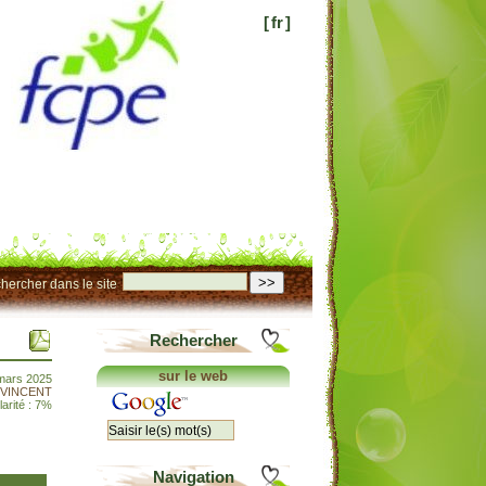
[
fr
]
>>
hercher dans le site
Rechercher
sur le web
 mars 2025
e VINCENT
arité : 7%
Navigation