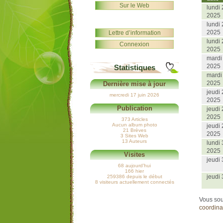
Sur le Web
lundi
2025
lundi
2025
Lettre d’information
lundi
Connexion
2025
mardi
2025
Statistiques
mardi
2025
Dernière mise à jour
jeudi
mercredi 17 juin 2026
2025
Publication
jeudi
2025
373 Articles
Aucun album photo
jeudi
21 Brèves
2025
3 Sites Web
13 Auteurs
lundi
2025
Visites
jeudi 
68 aujourd’hui
166 hier
jeudi 
259386 depuis le début
8 visiteurs actuellement connectés
Vous sou
coordina