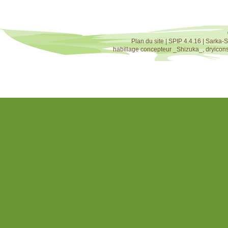
Plan du site
|
SPIP 4.4.16
|
Sarka-S
habillage concepteur
_Shizuka_
,
dryicon