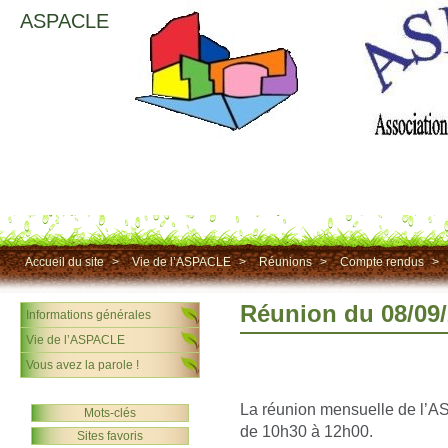
ASPACLE
Accueil du site
>
Vie de l’ASPACLE
>
Réunions
>
Compte rendus
>
Réunion du 08/09
Informations générales
Vie de l’ASPACLE
Vous avez la parole !
La réunion mensuelle de l’A
Mots-clés
de 10h30 à 12h00.
Sites favoris