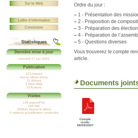
Sur le Web
Ordre du jour :
–
1 - Présentation des miss
Lettre d’information
–
2 - Proposition de composi
Connexion
–
3 - Préparation des électio
–
4 - Préparation de l’assem
–
5 - Questions diverses
Statistiques
Vous trouverez le compte ren
Dernière mise à jour
article.
mercredi 17 juin 2026
Publication
373 Articles
Aucun album photo
21 Brèves
Documents joint
3 Sites Web
13 Auteurs
Visites
129 aujourd’hui
194 hier
259641 depuis le début
6 visiteurs actuellement connectés
Compte
rendu
08/09/2007