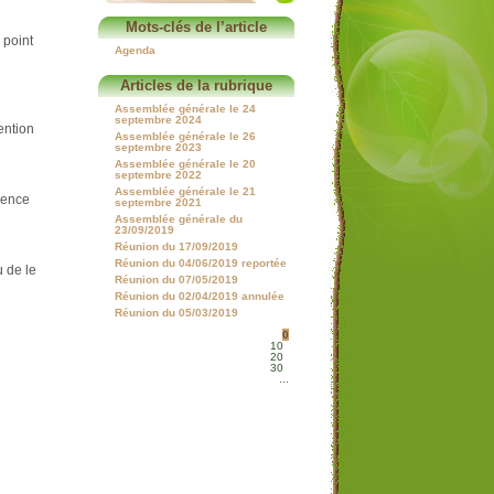
Mots-clés de l’article
 point
Agenda
Articles de la rubrique
Assemblée générale le 24
septembre 2024
ention
Assemblée générale le 26
septembre 2023
Assemblée générale le 20
septembre 2022
Assemblée générale le 21
sence
septembre 2021
Assemblée générale du
23/09/2019
Réunion du 17/09/2019
Réunion du 04/06/2019 reportée
u de le
Réunion du 07/05/2019
Réunion du 02/04/2019 annulée
Réunion du 05/03/2019
0
10
20
30
...