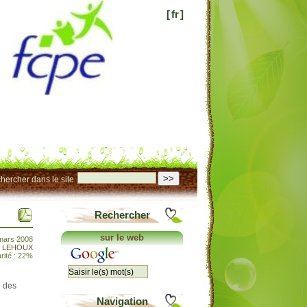
[
fr
]
>>
hercher dans le site
Rechercher
sur le web
 mars 2008
t LEHOUX
rité : 22%
n des
Navigation