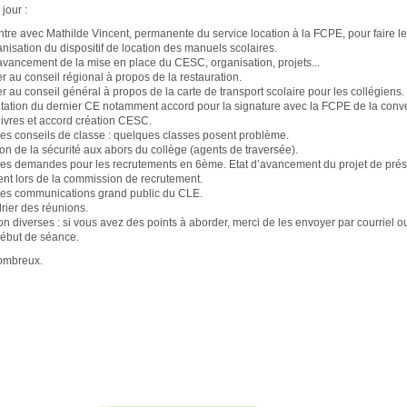
jour :
re avec Mathilde Vincent, permanente du service location à la FCPE, pour faire le
anisation du dispositif de location des manuels scolaires.
avancement de la mise en place du CESC, organisation, projets...
r au conseil régional à propos de la restauration.
r au conseil général à propos de la carte de transport scolaire pour les collégiens.
ation du dernier CE notamment accord pour la signature avec la FCPE de la conv
 livres et accord création CESC.
es conseils de classe : quelques classes posent problème.
on de la sécurité aux abors du collège (agents de traversée).
es demandes pour les recrutements en 6ème. Etat d’avancement du projet de pré
ent lors de la commission de recrutement.
des communications grand public du CLE.
ier des réunions.
n diverses : si vous avez des points à aborder, merci de les envoyer par courriel o
début de séance.
ombreux.