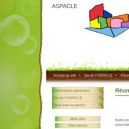
ASPACLE
Accueil du site
>
Vie de l’ASPACLE
>
Réun
Réun
Informations générales
Vie de l’ASPACLE
Vous avez la parole !
Mots-clés
Notre pr
associat
Sites favoris