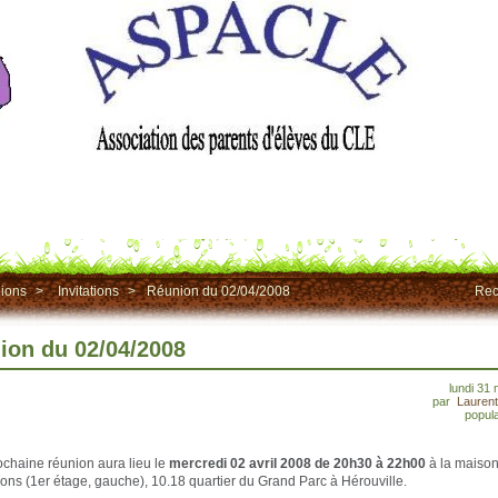
ions
>
Invitations
>
Réunion du 02/04/2008
Rec
ion du 02/04/2008
lundi 31
par
Lauren
popula
ochaine réunion aura lieu le
mercredi 02 avril 2008 de 20h30 à 22h00
à la maiso
ions (1er étage, gauche), 10.18 quartier du Grand Parc à Hérouville.