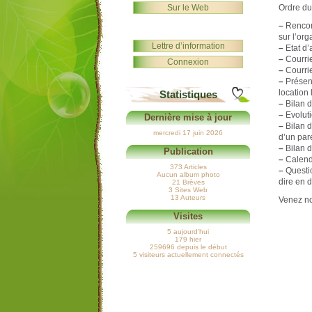
Sur le Web
Ordre du 
–
Rencont
sur l’org
Lettre d’information
–
Etat d’
–
Courrie
Connexion
–
Courrie
–
Présent
location
Statistiques
–
Bilan d
–
Evoluti
Dernière mise à jour
–
Bilan d
mercredi 17 juin 2026
d’un par
–
Bilan 
Publication
–
Calendr
373 Articles
–
Questio
Aucun album photo
dire en 
21 Brèves
3 Sites Web
13 Auteurs
Venez n
Visites
5 aujourd’hui
179 hier
259696 depuis le début
5 visiteurs actuellement connectés