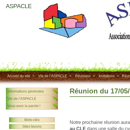
ASPACLE
Accueil du site
>
Vie de l’ASPACLE
>
Réunions
>
Invitations
>
Réun
Réunion du 17/05
Informations générales
Vie de l’ASPACLE
Vous avez la parole !
Mots-clés
Notre prochaine réunion aura
Sites favoris
au CLE
dans une salle du cyc