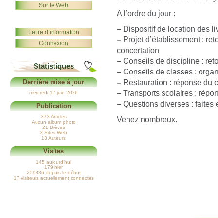
Sur le Web
A l’ordre du jour :
–
Dispositif de location des li
Lettre d’information
–
Projet d’établissement : ret
Connexion
concertation
–
Conseils de discipline : ret
Statistiques
–
Conseils de classes : organ
–
Restauration : réponse du c
Dernière mise à jour
–
Transports scolaires : répo
mercredi 17 juin 2026
–
Questions diverses : faites 
Publication
373 Articles
Venez nombreux.
Aucun album photo
21 Brèves
3 Sites Web
13 Auteurs
Visites
145 aujourd’hui
179 hier
259836 depuis le début
17 visiteurs actuellement connectés