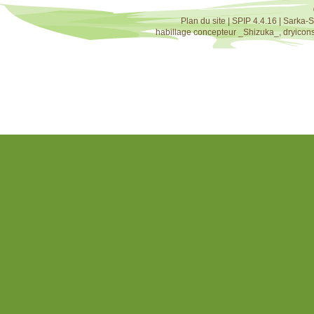
Plan du site
|
SPIP 4.4.16
|
Sarka-S
habillage concepteur
_Shizuka_
,
dryicon