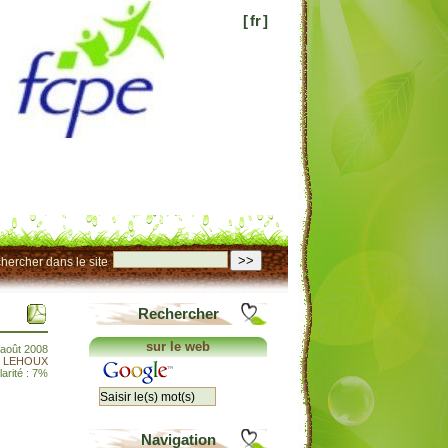
[
fr
]
>>
hercher dans le site
Rechercher
sur le web
 août 2008
t LEHOUX
arité : 7%
Navigation