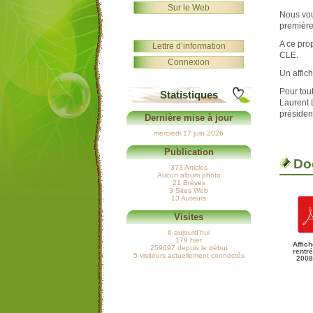
Sur le Web
Nous vo
première
A ce pro
Lettre d’information
CLE.
Connexion
Un affic
Pour tout
Statistiques
Laurent
présiden
Dernière mise à jour
mercredi 17 juin 2026
Publication
Do
373 Articles
Aucun album photo
21 Brèves
3 Sites Web
13 Auteurs
Visites
6 aujourd’hui
179 hier
Affic
259697 depuis le début
rentr
5 visiteurs actuellement connectés
2008