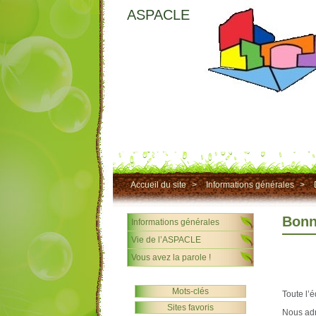
ASPACLE
Accueil du site
>
Informations générales
>
Bonn
Informations générales
Vie de l’ASPACLE
Vous avez la parole !
Mots-clés
Toute l’
Sites favoris
Nous adr