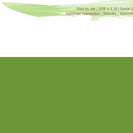
Plan du site
|
SPIP 4.4.16
|
Sarka-S
habillage concepteur
_Shizuka_
,
dryicon