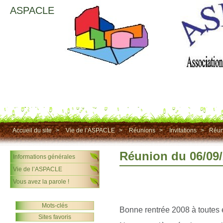
ASPACLE
Accueil du site
>
Vie de l’ASPACLE
>
Réunions
>
Invitations
>
Réun
Réunion du 06/09
Informations générales
Vie de l’ASPACLE
Vous avez la parole !
Mots-clés
Bonne rentrée 2008 à toutes e
Sites favoris