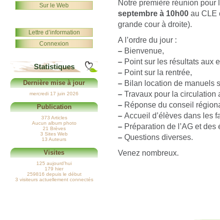
Notre première réunion pour 
Sur le Web
septembre à 10h00
au CLE d
grande cour à droite).
Lettre d’information
A l’ordre du jour :
Connexion
–
Bienvenue,
–
Point sur les résultats aux
Statistiques
–
Point sur la rentrée,
–
Bilan location de manuels s
Dernière mise à jour
–
Travaux pour la circulation
mercredi 17 juin 2026
–
Réponse du conseil régional
Publication
–
Accueil d’élèves dans les fa
373 Articles
Aucun album photo
–
Préparation de l’AG et des 
21 Brèves
3 Sites Web
–
Questions diverses.
13 Auteurs
Venez nombreux.
Visites
125 aujourd’hui
179 hier
259816 depuis le début
3 visiteurs actuellement connectés