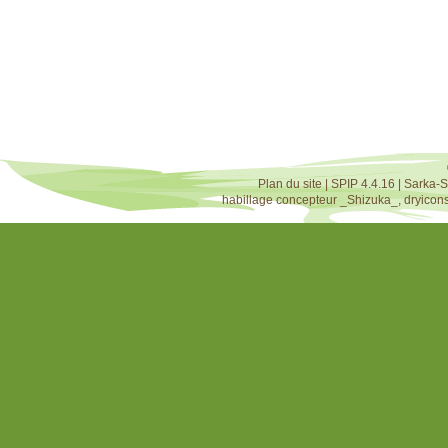
Plan du site
|
SPIP 4.4.16
|
Sarka-S
habillage concepteur
_Shizuka_
,
dryicon