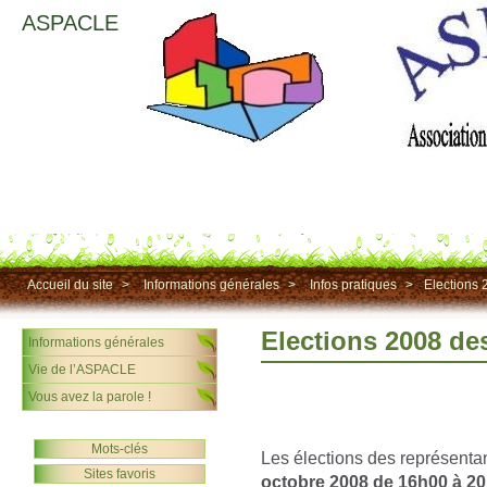
ASPACLE
Accueil du site
>
Informations générales
>
Infos pratiques
>
Elections 
Elections 2008 de
Informations générales
Vie de l’ASPACLE
Vous avez la parole !
Mots-clés
Les élections des représentan
Sites favoris
octobre 2008 de 16h00 à 2