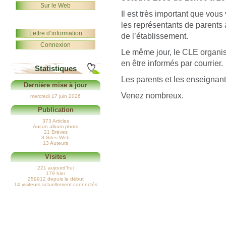
Sur le Web
Il est très important que vou
les représentants de parents 
Lettre d’information
de l’établissement.
Connexion
Le même jour, le CLE organis
en être informés par courrier.
Statistiques
Les parents et les enseignan
Dernière mise à jour
Venez nombreux.
mercredi 17 juin 2026
Publication
373 Articles
Aucun album photo
21 Brèves
3 Sites Web
13 Auteurs
Visites
221 aujourd’hui
179 hier
259912 depuis le début
14 visiteurs actuellement connectés