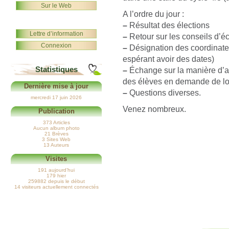
Sur le Web
A l’ordre du jour :
–
Résultat des élections
Lettre d’information
–
Retour sur les conseils d’é
Connexion
–
Désignation des coordinateu
espérant avoir des dates)
Statistiques
–
Échange sur la manière d’ab
des élèves en demande de l
Dernière mise à jour
–
Questions diverses.
mercredi 17 juin 2026
Venez nombreux.
Publication
373 Articles
Aucun album photo
21 Brèves
3 Sites Web
13 Auteurs
Visites
191 aujourd’hui
179 hier
259882 depuis le début
14 visiteurs actuellement connectés