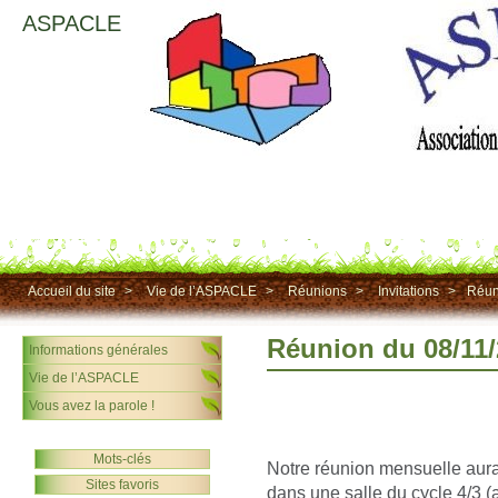
ASPACLE
Accueil du site
>
Vie de l’ASPACLE
>
Réunions
>
Invitations
>
Réun
Réunion du 08/11
Informations générales
Vie de l’ASPACLE
Vous avez la parole !
Mots-clés
Notre réunion mensuelle aura
Sites favoris
dans une salle du cycle 4/3 (a