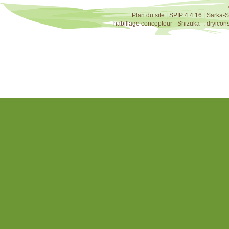
Plan du site
|
SPIP 4.4.16
|
Sarka-S
habillage concepteur
_Shizuka_
,
dryicon