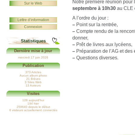
Notre première réunion pour 
Sur le Web
septembre à 10h30
au CLE d
A l’ordre du jour :
Lettre d’information
–
Point sur la rentrée,
Connexion
–
Compte rendu de la rencontre
donner,
Statistiques
–
Prêt de livres aux lycéens,
–
Préparation de l’AG et des 
Dernière mise à jour
–
Questions diverses.
mercredi 17 juin 2026
Publication
373 Articles
Aucun album photo
21 Brèves
3 Sites Web
13 Auteurs
Visites
128 aujourd’hui
194 hier
259640 depuis le début
6 visiteurs actuellement connectés