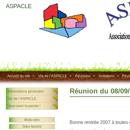
ASPACLE
Accueil du site
>
Vie de l’ASPACLE
>
Réunions
>
Invitations
>
Réun
Réunion du 08/09
Informations générales
Vie de l’ASPACLE
Vous avez la parole !
Mots-clés
Bonne rentrée 2007 à toutes e
Sites favoris