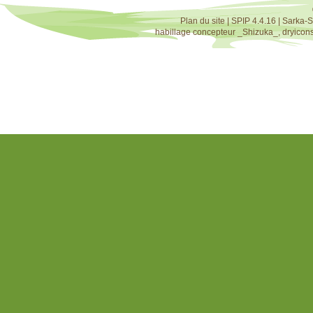
Plan du site
|
SPIP 4.4.16
|
Sarka-S
habillage concepteur
_Shizuka_
,
dryicon