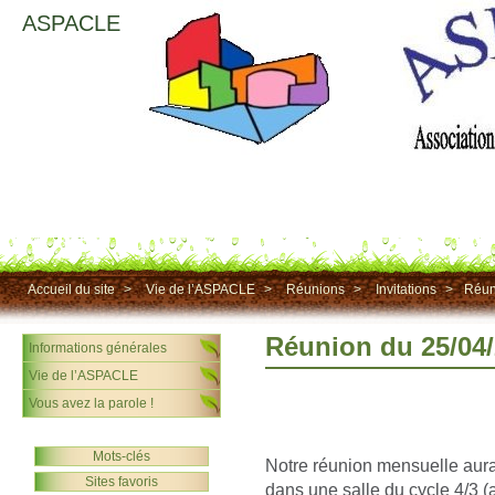
ASPACLE
Accueil du site
>
Vie de l’ASPACLE
>
Réunions
>
Invitations
>
Réun
Réunion du 25/04
Informations générales
Vie de l’ASPACLE
Vous avez la parole !
Mots-clés
Notre réunion mensuelle aura
Sites favoris
dans une salle du cycle 4/3 (a