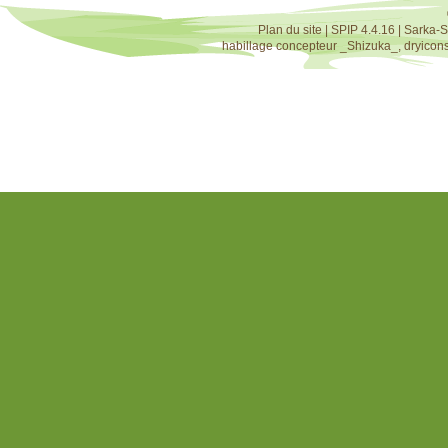
Plan du site
|
SPIP 4.4.16
|
Sarka-S
habillage concepteur
_Shizuka_
,
dryicon