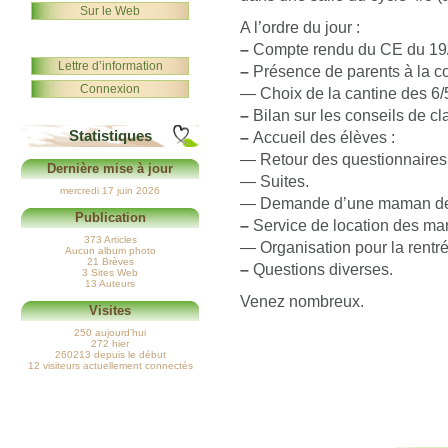
Sur le Web
A l’ordre du jour :
–
Compte rendu du CE du 19
Lettre d’information
–
Présence de parents à la co
Connexion
— Choix de la cantine des 6/5
–
Bilan sur les conseils de cl
Statistiques
–
Accueil des élèves :
— Retour des questionnaires
Dernière mise à jour
— Suites.
mercredi 17 juin 2026
— Demande d’une maman de l
Publication
–
Service de location des man
373 Articles
— Organisation pour la rentr
Aucun album photo
21 Brèves
–
Questions diverses.
3 Sites Web
13 Auteurs
Venez nombreux.
Visites
250 aujourd’hui
272 hier
260213 depuis le début
12 visiteurs actuellement connectés