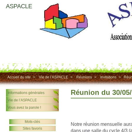
ASPACLE
Accueil du site
>
Vie de l’ASPACLE
>
Réunions
>
Invitations
>
Réun
Réunion du 30/05
Informations générales
Vie de l’ASPACLE
Vous avez la parole !
Mots-clés
Notre réunion mensuelle aura
Sites favoris
dans une salle du cycle 4/3 (a