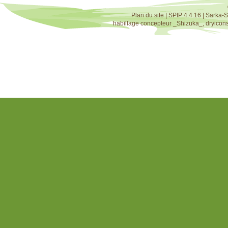
Plan du site
|
SPIP 4.4.16
|
Sarka-S
habillage concepteur
_Shizuka_
,
dryicon