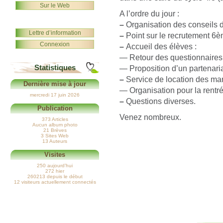
Sur le Web
A l’ordre du jour :
–
Organisation des conseils d
Lettre d’information
–
Point sur le recrutement 6è
Connexion
–
Accueil des élèves :
— Retour des questionnaires 
Statistiques
— Proposition d’un partenari
–
Service de location des man
Dernière mise à jour
— Organisation pour la rentré
mercredi 17 juin 2026
–
Questions diverses.
Publication
Venez nombreux.
373 Articles
Aucun album photo
21 Brèves
3 Sites Web
13 Auteurs
Visites
250 aujourd’hui
272 hier
260213 depuis le début
12 visiteurs actuellement connectés