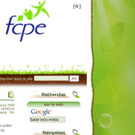
[
fr
]
>>
hercher dans le site
Rechercher
sur le web
 août 2009
t LEHOUX
arité : 8%
juillet
h30.
Navigation