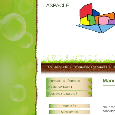
ASPACLE
Accueil du site
>
Informations générales
>
Manu
Informations générales
Vie de l’ASPACLE
Vous avez la parole !
Mots-clés
Nous rap
sont dis
Sites favoris