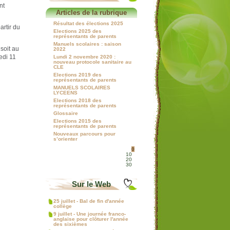
nt
Articles de la rubrique
Résultat des élections 2025
artir du
Elections 2025 des
représentants de parents
Manuels scolaires : saison
soit au
2022
edi 11
Lundi 2 novembre 2020 :
nouveau protocole sanitaire au
CLE
Elections 2019 des
représentants de parents
MANUELS SCOLAIRES
LYCEENS
Elections 2018 des
représentants de parents
Glossaire
Elections 2015 des
représentants de parents
Nouveaux parcours pour
s’orienter
0
10
20
30
Sur le Web
25 juillet - Bal de fin d'année
collège
9 juillet - Une journée franco-
anglaise pour clôturer l'année
des sixièmes