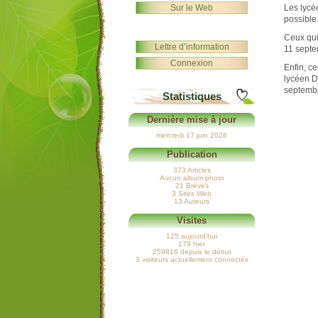
Sur le Web
Les lycée
possible
Ceux qui
Lettre d’information
11 septe
Connexion
Enfin, ce
lycéen D
septemb
Statistiques
Dernière mise à jour
mercredi 17 juin 2026
Publication
373 Articles
Aucun album photo
21 Brèves
3 Sites Web
13 Auteurs
Visites
125 aujourd’hui
179 hier
259816 depuis le début
3 visiteurs actuellement connectés