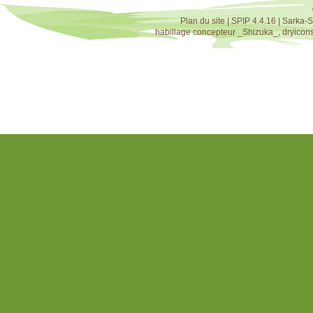
Plan du site
|
SPIP 4.4.16
|
Sarka-S
habillage concepteur
_Shizuka_
,
dryicon