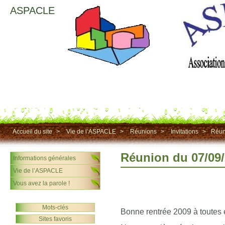
ASPACLE
Accueil du site
>
Vie de l’ASPACLE
>
Réunions
>
Invitations
>
Réun
Réunion du 07/09
Informations générales
Vie de l’ASPACLE
Vous avez la parole !
Mots-clés
Bonne rentrée 2009 à toutes e
Sites favoris