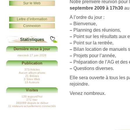
Notre première réunion pour 
Sur le Web
septembre 2009 à 17h30
au
A l’ordre du jour :
Lettre d’information
–
Bienvenue,
Connexion
–
Planning des réunions,
–
Point sur les résultats aux
Statistiques
–
Point sur la rentrée,
–
Bilan location de manuels s
Dernière mise à jour
–
Projets pour l’année,
mercredi 17 juin 2026
–
Préparation de l’AG et des 
Publication
–
Questions diverses.
373 Articles
Aucun album photo
21 Brèves
Elle sera ouverte à tous les 
3 Sites Web
13 Auteurs
rejoindre.
Visites
Venez nombreux.
126 aujourd’hui
272 hier
260089 depuis le début
11 visiteurs actuellement connectés