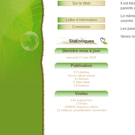
Sur le Web
Il est t
parents 
Le même 
Lettre d’information
courrier.
Connexion
Les pare
Venez n
Statistiques
Dernière mise à jour
mercredi 17 juin 2026
Publication
373 Articles
Aucun album photo
21 Brèves
3 Sites Web
13 Auteurs
Visites
144 aujourd’hui
179 hier
259835 depuis le début
12 visiteurs actuellement connectés