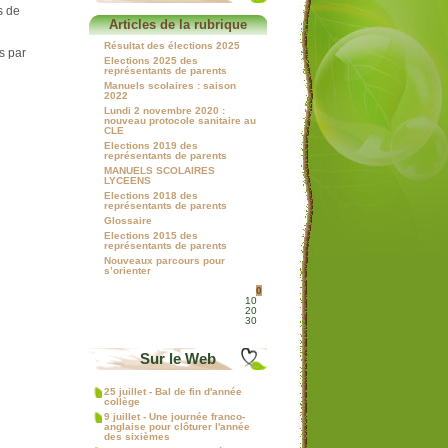
s de
Articles de la rubrique
Résultat des élections 2025
s par
Elections 2025 des
représentants de parents
Manuels scolaires : saison
2022
Lundi 2 novembre 2020 :
nouveau protocole sanitaire au
CLE
Elections 2019 des
représentants de parents
MANUELS SCOLAIRES
LYCEENS
Elections 2018 des
représentants de parents
Glossaire
Elections 2015 des
représentants de parents
Nouveaux parcours pour
s’orienter
0
10
20
30
Sur le Web
25 juillet - Bal de fin d'année
collège
9 juillet - Une journée franco-
anglaise pour clôturer l'année
des sixièmes