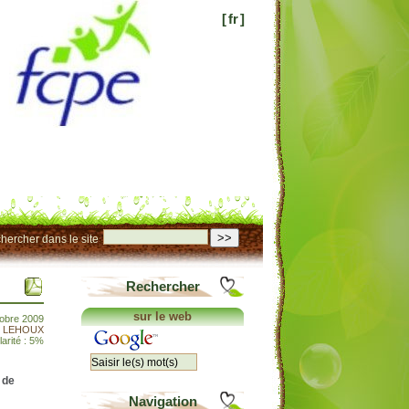
[
fr
]
>>
hercher dans le site
Rechercher
sur le web
tobre 2009
t LEHOUX
arité : 5%
 de
Navigation