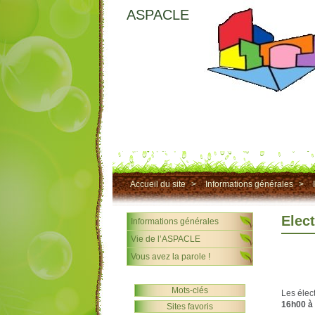
ASPACLE
Accueil du site
>
Informations générales
>
Elec
Informations générales
Vie de l’ASPACLE
Vous avez la parole !
Mots-clés
Les élec
16h00 à
Sites favoris