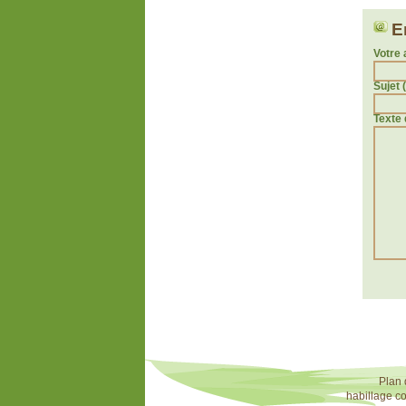
E
Votre 
Sujet 
Texte 
Plan 
habillage c