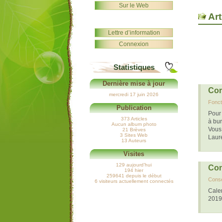
Sur le Web
Art
Lettre d’information
Connexion
Statistiques
Dernière mise à jour
Com
mercredi 17 juin 2026
Fonct
Publication
Pour
373 Articles
à bu
Aucun album photo
Vous
21 Brèves
3 Sites Web
Laur
13 Auteurs
Visites
129 aujourd’hui
Con
194 hier
259641 depuis le début
Conse
6 visiteurs actuellement connectés
Calen
2019