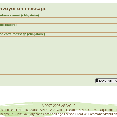
nvoyer un message
adresse email (obligatoire)
(obligatoire)
de votre message (obligatoire)
© 2007-2026 ASPACLE
du site
|
SPIP 4.4.16
|
Sarka-SPIP 4.2.0
|
Collectif Sarka-SPIP
|
GPLv3
|
Squelette
|
oncepteur
_Shizuka_
,
dryicons.com
habillage licence
Creative Commons Attribution