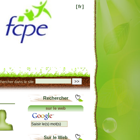
[
fr
]
>>
hercher dans le site
Rechercher
sur le web
Sur le Web