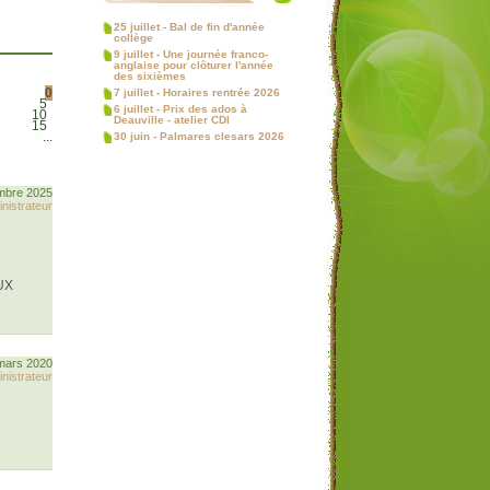
25 juillet - Bal de fin d'année
collège
9 juillet - Une journée franco-
anglaise pour clôturer l'année
des sixièmes
0
7 juillet - Horaires rentrée 2026
5
6 juillet - Prix des ados à
10
Deauville - atelier CDI
15
...
30 juin - Palmares clesars 2026
mbre 2025
nistrateur
OUX
 mars 2020
nistrateur