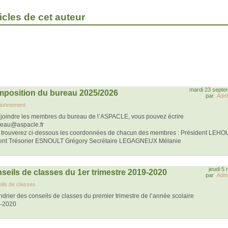
icles de cet auteur
mardi 23 septe
position du bureau 2025/2026
par
Admi
ionnement
 joindre les membres du bureau de l’ASPACLE, vous pouvez écrire
reau@aspacle.fr
 trouverez ci-dessous les coordonnées de chacun des membres : Président LEH
ent Trésorier ESNOULT Grégory Secrétaire LEGAGNEUX Mélanie
jeudi 5
seils de classes du 1er trimestre 2019-2020
par
Admi
ils de classes
drier des conseils de classes du premier trimestre de l’année scolaire
-2020