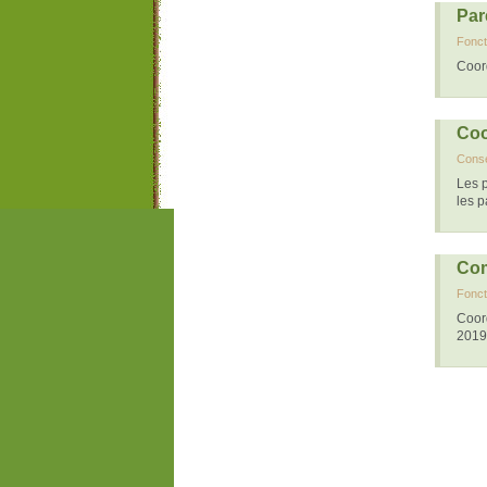
Par
Fonct
Coor
Coo
Conse
Les p
les p
Com
Fonct
Coor
2019