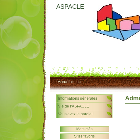
ASPACLE
Accueil du site
Admi
Informations générales
Vie de l’ASPACLE
Vous avez la parole !
Mots-clés
Sites favoris