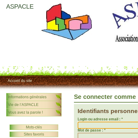
ASPACLE
Accueil du site
Se connecter comme 
Informations générales
Vie de l’ASPACLE
Identifiants personne
Vous avez la parole !
Login ou adresse email :
*
Mots-clés
Mot de passe :
*
Sites favoris