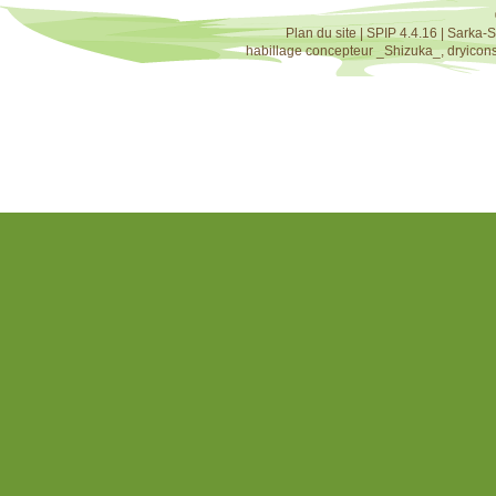
Plan du site
|
SPIP 4.4.16
|
Sarka-S
habillage concepteur
_Shizuka_
,
dryicon