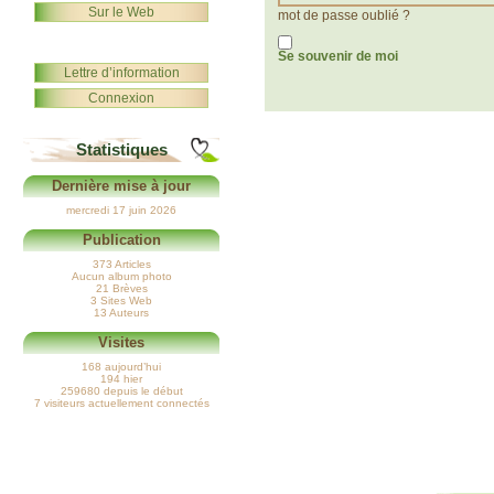
Sur le Web
mot de passe oublié ?
Se souvenir de moi
Lettre d’information
Connexion
Statistiques
Dernière mise à jour
mercredi 17 juin 2026
Publication
373 Articles
Aucun album photo
21 Brèves
3 Sites Web
13 Auteurs
Visites
168 aujourd’hui
194 hier
259680 depuis le début
7 visiteurs actuellement connectés