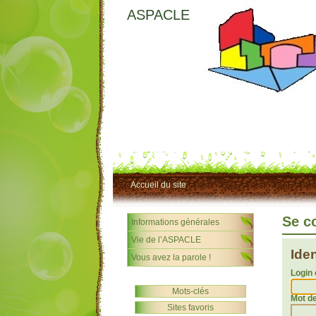
ASPACLE
Accueil du site
Se c
Informations générales
Vie de l’ASPACLE
Ide
Vous avez la parole !
Login 
Mots-clés
Mot d
Sites favoris