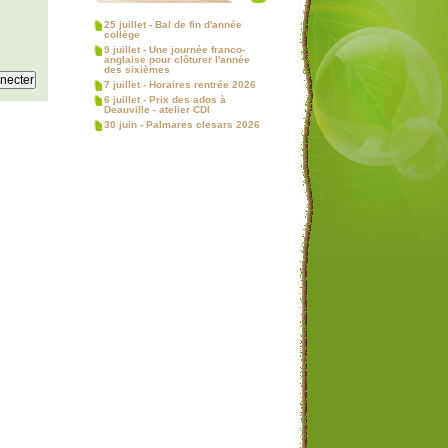
25 juillet - Bal de fin d'année
collège
9 juillet - Une journée franco-
anglaise pour clôturer l'année
des sixièmes
7 juillet - Horaires rentrée 2026
6 juillet - Prix des ados à
Deauville - atelier CDI
30 juin - Palmares clesars 2026