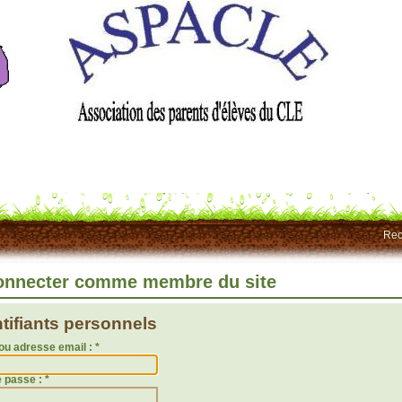
Rec
onnecter comme membre du site
ntifiants personnels
ou adresse email :
*
e passe :
*