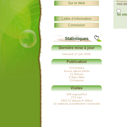
Sur le Web
mot de
Se so
Lettre d’information
Connexion
Statistiques
Dernière mise à jour
mercredi 17 juin 2026
Publication
373 Articles
Aucun album photo
21 Brèves
3 Sites Web
13 Auteurs
Visites
209 aujourd’hui
272 hier
260172 depuis le début
14 visiteurs actuellement connectés