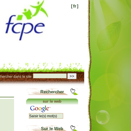
[
fr
]
>>
hercher dans le site
Rechercher
sur le web
Sur le Web