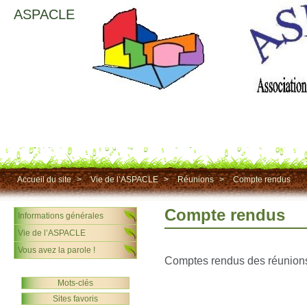
ASPACLE
Accueil du site
>
Vie de l’ASPACLE
>
Réunions
>
Compte rendus
Compte rendus
Informations générales
Vie de l’ASPACLE
Vous avez la parole !
Comptes rendus des réunion
Mots-clés
Sites favoris