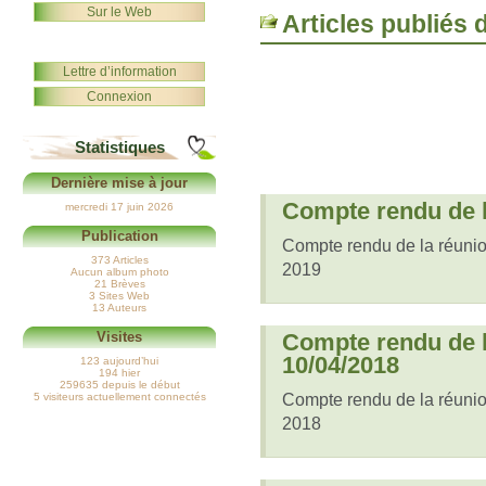
Sur le Web
Articles publiés 
Lettre d’information
Connexion
Statistiques
Dernière mise à jour
Compte rendu de l
mercredi 17 juin 2026
Publication
Compte rendu de la réun
373 Articles
2019
Aucun album photo
21 Brèves
3 Sites Web
13 Auteurs
Compte rendu de l
Visites
10/04/2018
123 aujourd’hui
194 hier
259635 depuis le début
Compte rendu de la réuni
5 visiteurs actuellement connectés
2018