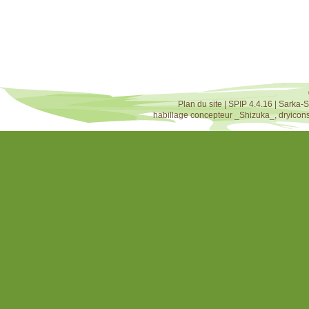
Plan du site
|
SPIP 4.4.16
|
Sarka-S
habillage concepteur
_Shizuka_
,
dryicon