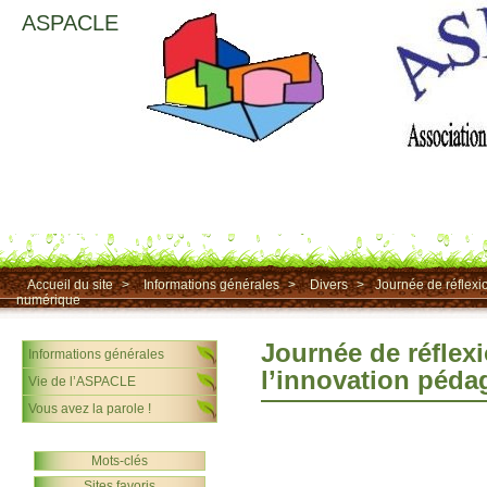
ASPACLE
Accueil du site
>
Informations générales
>
Divers
>
Journée de réflexi
numérique
Journée de réflex
Informations générales
l’innovation péda
Vie de l’ASPACLE
Vous avez la parole !
Mots-clés
Sites favoris