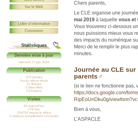
Chers parents,
Sur le Web
Le CLE organise une journée 
mai 2019
à laquelle
vous et 
Lettre d’information
Vous trouverez ci-dessous un 
Connexion
nous puissions mieux vous rep
des impacts du numérique sur
Statistiques
Merci de le remplir le plus r
minutes.
Dernière mise à jour
mercredi 17 juin 2026
Journée au CLE sur 
Publication
parents
373 Articles
Aucun album photo
21 Brèves
(si le lien ne fonctionne pas,
3 Sites Web
13 Auteurs
https://docs.google.com/fo
RipEoUnDku0g/viewform?vc
Visites
63 aujourd’hui
Bien à vous,
179 hier
259754 depuis le début
2 visiteurs actuellement connectés
L’ASPACLE