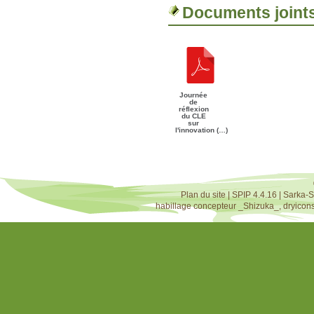
Documents joint
Journée
de
réflexion
du CLE
sur
l'innovation (…)
Plan du site
|
SPIP 4.4.16
|
Sarka-S
habillage concepteur
_Shizuka_
,
dryicon