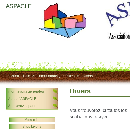
ASPACLE
Accueil du site
>
Informations générales
>
Divers
Divers
Informations générales
Vie de l’ASPACLE
Vous avez la parole !
Vous trouverez ici toutes les
souhaitons relayer.
Mots-clés
Sites favoris