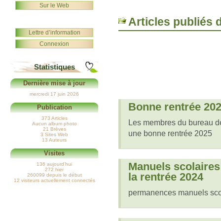
Sur le Web
Articles publiés 
Lettre d’information
Connexion
Statistiques
Dernière mise à jour
mercredi 17 juin 2026
Bonne rentrée 20
Publication
373 Articles
Les membres du bureau d
Aucun album photo
21 Brèves
une bonne rentrée 2025
3 Sites Web
13 Auteurs
Visites
Manuels scolaires
136 aujourd’hui
272 hier
la rentrée 2024
260099 depuis le début
12 visiteurs actuellement connectés
permanences manuels sco