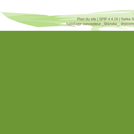
Plan du site
|
SPIP 4.4.16
|
Sarka-S
habillage concepteur
_Shizuka_
,
dryicon