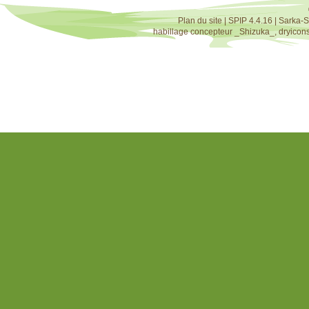
Plan du site
|
SPIP 4.4.16
|
Sarka-S
habillage concepteur
_Shizuka_
,
dryicon