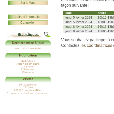
Sur le Web
façon suivante :
date
heure
Lettre d’information
lundi 5 février 2024
16h15-18h
lundi 5 février 2024
18h00-19h
Connexion
jeudi 8 février 2024
16h15-18h
jeudi 8 février 2024
18h00-19h
Statistiques
Vous souhaitez participer à c
Dernière mise à jour
Contactez
les coordinatrices
mercredi 17 juin 2026
Publication
373 Articles
Aucun album photo
21 Brèves
3 Sites Web
13 Auteurs
Visites
164 aujourd’hui
272 hier
260127 depuis le début
12 visiteurs actuellement connectés