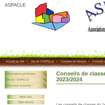
ASPACLE
Accueil du site
>
Vie de l’ASPACLE
>
Conseils de classes
>
Conseils 
Conseils de class
Informations générales
2023/2024
Vie de l’ASPACLE
Vous avez la parole !
Mots-clés
Sites favoris
Les conseils de classes du 1