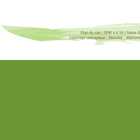
Plan du site
|
SPIP 4.4.16
|
Sarka-S
habillage concepteur
_Shizuka_
,
dryicon