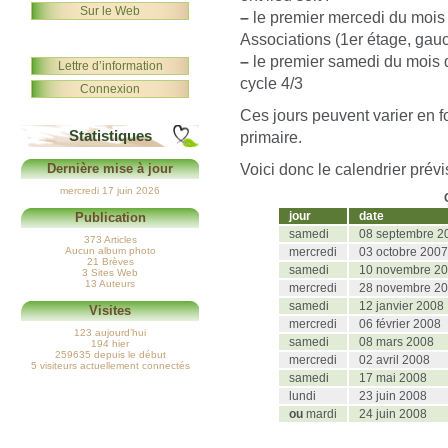
Sur le Web
–
le premier mercedi du mois
Associations (1er étage, gauc
–
le premier samedi du mois 
Lettre d’information
cycle 4/3
Connexion
Ces jours peuvent varier en 
Statistiques
primaire.
Voici donc le calendrier prév
Dernière mise à jour
mercredi 17 juin 2026
jour
date
Publication
samedi
08 septembre 2
373 Articles
Aucun album photo
mercredi
03 octobre 2007
21 Brèves
samedi
10 novembre 2
3 Sites Web
13 Auteurs
mercredi
28 novembre 2
samedi
12 janvier 2008
Visites
mercredi
06 février 2008
123 aujourd’hui
samedi
08 mars 2008
194 hier
259635 depuis le début
mercredi
02 avril 2008
5 visiteurs actuellement connectés
samedi
17 mai 2008
lundi
23 juin 2008
ou
mardi
24 juin 2008