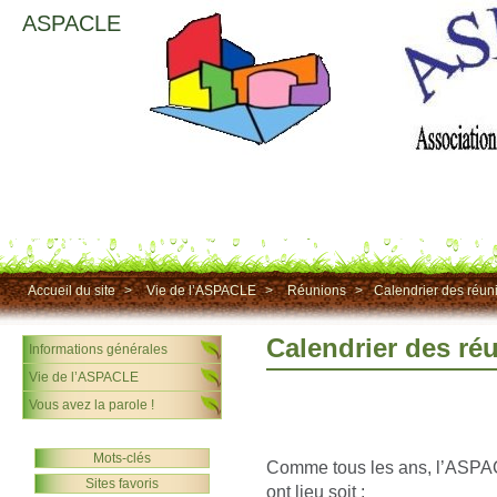
ASPACLE
Accueil du site
>
Vie de l’ASPACLE
>
Réunions
>
Calendrier des réun
Calendrier des ré
Informations générales
Vie de l’ASPACLE
Vous avez la parole !
Mots-clés
Comme tous les ans, l’ASPAC
Sites favoris
ont lieu soit :