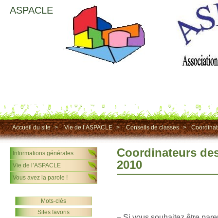
ASPACLE
Accueil du site
>
Vie de l’ASPACLE
>
Conseils de classes
>
Coordinat
Coordinateurs des
Informations générales
2010
Vie de l’ASPACLE
Vous avez la parole !
Mots-clés
Sites favoris
–
Si vous souhaitez être pare