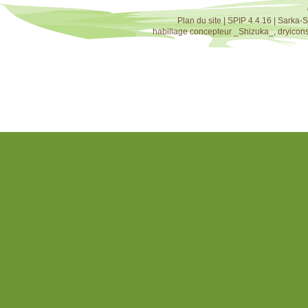
Plan du site
|
SPIP 4.4.16
|
Sarka-S
habillage concepteur
_Shizuka_
,
dryicon