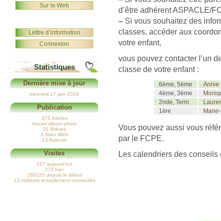
Sur le Web
d’être adhérent ASPACLE/F
–
Si vous souhaitez des infor
classes, accéder aux coordo
Lettre d’information
votre enfant,
Connexion
vous pouvez contacter l’un de
Statistiques
classe de votre enfant :
Dernière mise à jour
6ème, 5ème
Annie
4ème, 3ème
Moniq
mercredi 17 juin 2026
2nde, Term
Laure
Publication
1ère
Marie
373 Articles
Aucun album photo
Vous pouvez aussi vous réfé
21 Brèves
3 Sites Web
par le FCPE.
13 Auteurs
Les calendriers des conseils 
Visites
257 aujourd’hui
272 hier
260220 depuis le début
13 visiteurs actuellement connectés