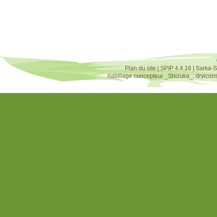
Plan du site
|
SPIP 4.4.16
|
Sarka-S
habillage concepteur
_Shizuka_
,
dryicon