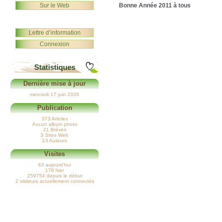
Sur le Web
Bonne Année 2011 à tous
Lettre d’information
Connexion
Statistiques
Dernière mise à jour
mercredi 17 juin 2026
Publication
373 Articles
Aucun album photo
21 Brèves
3 Sites Web
13 Auteurs
Visites
63 aujourd’hui
179 hier
259754 depuis le début
2 visiteurs actuellement connectés